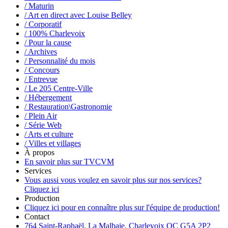
/ Maturin
/ Art en direct avec Louise Belley
/ Corporatif
/ 100% Charlevoix
/ Pour la cause
/ Archives
/ Personnalité du mois
/ Concours
/ Entrevue
/ Le 205 Centre-Ville
/ Hébergement
/ Restauration\Gastronomie
/ Plein Air
/ Série Web
/ Arts et culture
/ Villes et villages
À propos
En savoir plus sur TVCVM
Services
Vous aussi vous voulez en savoir plus sur nos services?
Cliquez ici
Production
Cliquez ici pour en connaître plus sur l'équipe de production!
Contact
764 Saint-Raphaël, La Malbaie, Charlevoix QC G5A 2P2