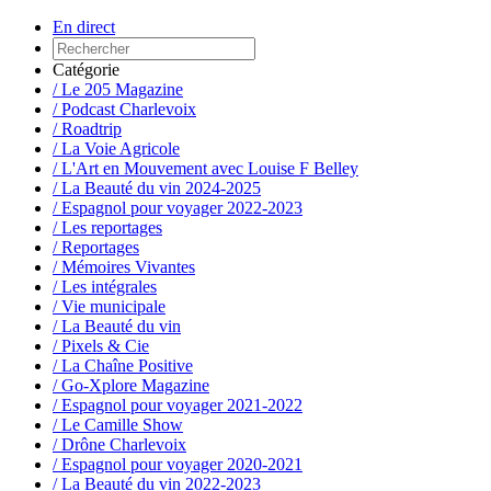
En direct
Catégorie
/ Le 205 Magazine
/ Podcast Charlevoix
/ Roadtrip
/ La Voie Agricole
/ L'Art en Mouvement avec Louise F Belley
/ La Beauté du vin 2024-2025
/ Espagnol pour voyager 2022-2023
/ Les reportages
/ Reportages
/ Mémoires Vivantes
/ Les intégrales
/ Vie municipale
/ La Beauté du vin
/ Pixels & Cie
/ La Chaîne Positive
/ Go-Xplore Magazine
/ Espagnol pour voyager 2021-2022
/ Le Camille Show
/ Drône Charlevoix
/ Espagnol pour voyager 2020-2021
/ La Beauté du vin 2022-2023