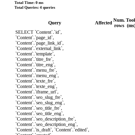
Total Time: 0 ms
Total Queries: 4 queries
Num.
Too
Query
Affected
rows
(ms
SELECT `Content`.`id`,
`Content`.`page_id`,
`Content`.`page_link_id`,
`Content`.`external_link`,
`Content`.`template`,
`Content`.`titre_fre`,
`Content`.`titre_eng`,
`Content`.`menu_fre`,
`Content`.`menu_eng`,
`Content`.`texte_fre`,
`Content`.`texte_eng`,
`Content`.`iframe_url`,
`Content`.`seo_slug_fre`,
`Content`.`seo_slug_eng`,
`Content`.`seo_title_fre`,
`Content`.`seo_title_eng`,
`Content`.`seo_description_fre`,
`Content`.`seo_description_eng`,
`Content`.`is_draft`, `Content`.`edited`,