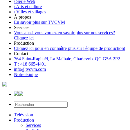
/ Série Web
/ Arts et culture
/ Villes et villages
À propos
En savoir plus sur TVCVM
Services
Vous aussi vous voulez en savoir plus sur nos services?
Cliquez ici
Production
Cliquez ici pour en connaître plus sur l'équipe de production!
Contact
764 Saint-Raphaël, La Malbaie, Charlevoix QC G5A 2P2
T : 418 665-4401
info@tvcvm.com
Notre équipe
Télévision
Production
Services