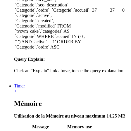
`Categorie`.`seo_description`,
`Categorie`.`ordre`, `Categorie`.`accueil`,
37
37
0
`Categorie`.`active`,
`Categorie`.`created`,
`Categorie`.`modified` FROM
`tvcvm_cake`.`categories` AS
`Categorie` WHERE `accueil` IN ('0',
'1') AND `active` = '1' ORDER BY
`Categorie`.`ordre` ASC
Query Explain:
Click an "Explain" link above, to see the query explanation.
====
Timer
+
Mémoire
Utilisation de la Mémoire au niveau maximum
14,25 MB
Message
Memory use