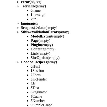
error
(object)
_serialize
(array)
0
name
1
message
2
url
language
fr
$request->data
(empty)
$this->validationErrors
(array)
ModelExtrait
(empty)
Page
(empty)
Plugin
(empty)
Content
(empty)
Link
(empty)
SiteOption
(empty)
Loaded Helpers
(array)
0
Html
1
Session
2
Form
3
KcFinder
4
Js
5
Text
6
Paginator
7
Cache
8
Number
9
SimpleGraph