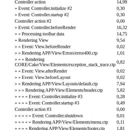
Controller action
14,99
» Event: Controller.initialize #2
0,30
» Event: Controller.startup #2
0,30
Controller action #2
0,00
» Event: Controller.beforeRender
16,32
» » Processing toolbar data
14,75
» Rendering View
9,54
» » Event: View.beforeRender
0,02
» » Rendering APP/View/Errors/error400.ctp
1,01
» » » Rendering
0,82
CORE/Cake/View/Elements/exception_stack_trace.ctp
» » Event: View.afterRender
0,02
» » Event: View.beforeLayout
0,02
» » Rendering APP/View/Layouts/default.ctp
7,94
» » » Rendering APP/View/Elements/header.ctp
5,82
» » » » Event: Controller.initialize #3
0,28
» » » » Event: Controller.startup #3
0,49
Controller action #3
0,00
» » » » » Event: Controller.shutdown
0,01
» » » » » Rendering APP/View/Elements/menu.ctp
0,11
» » » » Rendering APP/View/Elements/footer.ctp
1,81