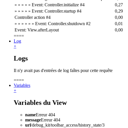
» » » » » Event: Controller.initialize #4
0,27
» » » » » Event: Controller.startup #4
0,29
Controller action #4
0,00
» » » » » » Event: Controller.shutdown #2
0,01
Event: View.afterLayout
0,00
====
Log
+
Logs
Il n'y avait pas d'entrées de log faîtes pour cette requête
====
Variables
+
Variables du View
name
Erreur 404
message
Erreur 404
url
/debug_kit/toolbar_access/history_state/3