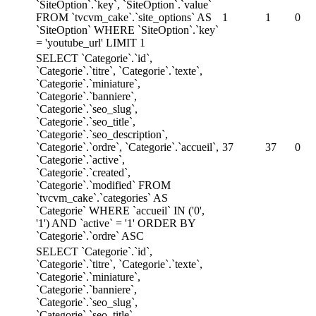
`SiteOption`.`key`, `SiteOption`.`value`
FROM `tvcvm_cake`.`site_options` AS
1
1
0
`SiteOption` WHERE `SiteOption`.`key`
= 'youtube_url' LIMIT 1
SELECT `Categorie`.`id`,
`Categorie`.`titre`, `Categorie`.`texte`,
`Categorie`.`miniature`,
`Categorie`.`banniere`,
`Categorie`.`seo_slug`,
`Categorie`.`seo_title`,
`Categorie`.`seo_description`,
`Categorie`.`ordre`, `Categorie`.`accueil`,
37
37
0
`Categorie`.`active`,
`Categorie`.`created`,
`Categorie`.`modified` FROM
`tvcvm_cake`.`categories` AS
`Categorie` WHERE `accueil` IN ('0',
'1') AND `active` = '1' ORDER BY
`Categorie`.`ordre` ASC
SELECT `Categorie`.`id`,
`Categorie`.`titre`, `Categorie`.`texte`,
`Categorie`.`miniature`,
`Categorie`.`banniere`,
`Categorie`.`seo_slug`,
`Categorie`.`seo_title`,