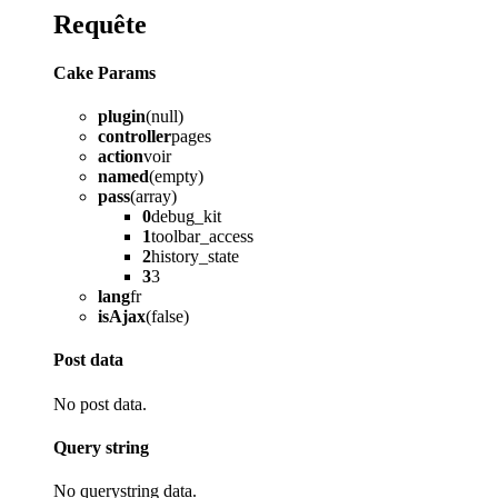
Requête
Cake Params
plugin
(null)
controller
pages
action
voir
named
(empty)
pass
(array)
0
debug_kit
1
toolbar_access
2
history_state
3
3
lang
fr
isAjax
(false)
Post data
No post data.
Query string
No querystring data.