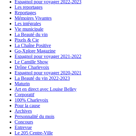
Espagnol pour voyager 2022-2023
Les reportages
Reportages
Mémoires Vivantes
Les intégrales
Vie municipale
La Beauté du vin
Pixels & Cie
La Chaîne Positive
Go-Xplore Magazine
Espagnol pour voyager 2021-2022
Le Camille Show
Drône Charlevoix
Espagnol pour voyager 2020-2021
La Beauté du vin 2022-2023
Maturin
Art en direct avec Louise Belley
Corporatif
100% Charlevoix
Pour la cause
Archives
Personnalité du mois
Concours
Entrevue
Le 205 Centre-Ville