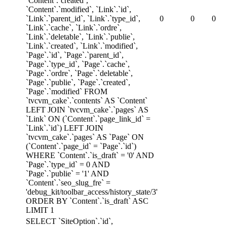
`Content`.`created`,
`Content`.`modified`, `Link`.`id`,
`Link`.`parent_id`, `Link`.`type_id`,
0
0
0
`Link`.`cache`, `Link`.`ordre`,
`Link`.`deletable`, `Link`.`publie`,
`Link`.`created`, `Link`.`modified`,
`Page`.`id`, `Page`.`parent_id`,
`Page`.`type_id`, `Page`.`cache`,
`Page`.`ordre`, `Page`.`deletable`,
`Page`.`publie`, `Page`.`created`,
`Page`.`modified` FROM
`tvcvm_cake`.`contents` AS `Content`
LEFT JOIN `tvcvm_cake`.`pages` AS
`Link` ON (`Content`.`page_link_id` =
`Link`.`id`) LEFT JOIN
`tvcvm_cake`.`pages` AS `Page` ON
(`Content`.`page_id` = `Page`.`id`)
WHERE `Content`.`is_draft` = '0' AND
`Page`.`type_id` = 0 AND
`Page`.`publie` = '1' AND
`Content`.`seo_slug_fre` =
'debug_kit/toolbar_access/history_state/3'
ORDER BY `Content`.`is_draft` ASC
LIMIT 1
SELECT `SiteOption`.`id`,