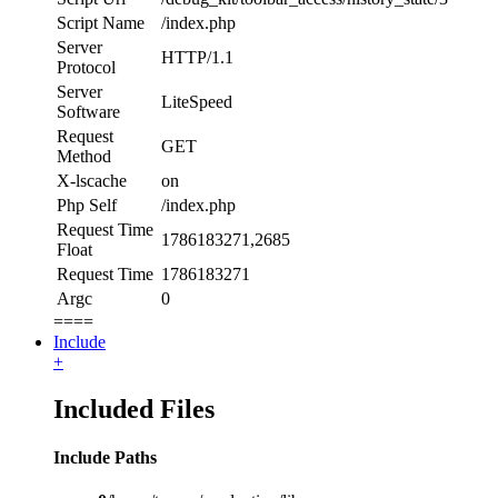
Script Name
/index.php
Server
HTTP/1.1
Protocol
Server
LiteSpeed
Software
Request
GET
Method
X-lscache
on
Php Self
/index.php
Request Time
1786183271,2685
Float
Request Time
1786183271
Argc
0
====
Include
+
Included Files
Include Paths