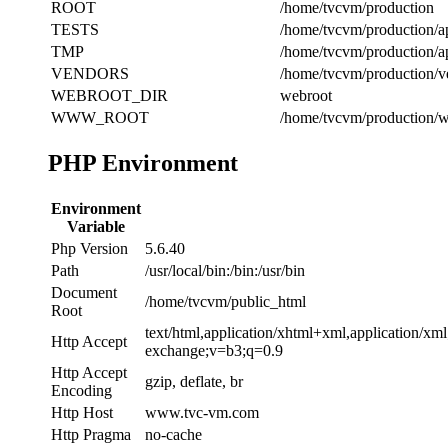
ROOT
/home/tvcvm/production
TESTS
/home/tvcvm/production/ap
TMP
/home/tvcvm/production/a
VENDORS
/home/tvcvm/production/v
WEBROOT_DIR
webroot
WWW_ROOT
/home/tvcvm/production/w
PHP Environment
Environment
Variable
Php Version
5.6.40
Path
/usr/local/bin:/bin:/usr/bin
Document
/home/tvcvm/public_html
Root
text/html,application/xhtml+xml,application/xm
Http Accept
exchange;v=b3;q=0.9
Http Accept
gzip, deflate, br
Encoding
Http Host
www.tvc-vm.com
Http Pragma
no-cache