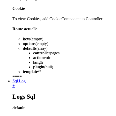
Cookie
To view Cookies, add CookieComponent to Controller
Route actuelle
keys
(empty)
options
(empty)
defaults
(array)
controller
pages
action
voir
lang
fr
plugin
(null)
template
/*
====
Sql Log
+
Logs Sql
default