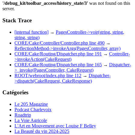
'/debug_kit/toolbar_access/history_state/3'
was not found on this
server.
Stack Trace
[internal function]
→
PagesController->voir(string, string,
string, string)
CORE/Cake/Controller/Controller.php line 490
→
ReflectionMethod->invokeArgs(PagesController, array)
CORE/Cake/Routing/Dispatcher.php line 191
→
Controller-
>invokeAction(CakeRequest)
CORE/Cake/Routing/Dispatcher.php line 165
→
Dispatcher-
>_invoke(PagesController, CakeRequest)
ROOT/webroot/index.php line 112
→
Dispatcher-
>dispatch(CakeRequest, CakeResponse)
Catégories
Le 205 Magazine
Podcast Charlevoix
Roadtrip
La Voie Agricole
L'Art en Mouvement avec Louise F Belley
La Beauté du vin 2024-2025