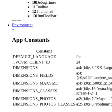
10
DebugTimer
11
Toolbar
12
Thumbnail
13
HtmlToolbar
====
Environment
+
App Constants
Constant
DEFAULT_LANGUAGE
fre
TVCVM_CLIENT_ID
24
DIMENSIONS
a:4:{i:0;s:8:"XX-Large
a:4:
DIMENSIONS_FIELDS
{i:0;s:12:"banniere_xx
DIMENSIONS_MAXSIZE
a:4:{i:0;i:1500;i:1;i:15
a:4:{i:0;s:16:"extra-bi
DIMENSIONS_CLASSES
screen-1-2";}
DIMENSIONS_PHOTOS
a:2:{i:0;s:7:"Moyenne"
DIMENSIONS_PHOTOS_CLASSES
a:2:{i:0;s:6:"medium";i