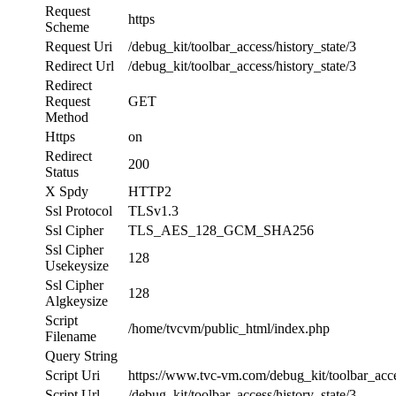
Request
https
Scheme
Request Uri
/debug_kit/toolbar_access/history_state/3
Redirect Url
/debug_kit/toolbar_access/history_state/3
Redirect
Request
GET
Method
Https
on
Redirect
200
Status
X Spdy
HTTP2
Ssl Protocol
TLSv1.3
Ssl Cipher
TLS_AES_128_GCM_SHA256
Ssl Cipher
128
Usekeysize
Ssl Cipher
128
Algkeysize
Script
/home/tvcvm/public_html/index.php
Filename
Query String
Script Uri
https://www.tvc-vm.com/debug_kit/toolbar_acces
Script Url
/debug_kit/toolbar_access/history_state/3