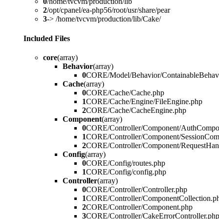
0
/home/tvcvm/production/lib
2
/opt/cpanel/ea-php56/root/usr/share/pear
3
-> /home/tvcvm/production/lib/Cake/
Included Files
core
(array)
Behavior
(array)
0
CORE/Model/Behavior/ContainableBehavi
Cache
(array)
0
CORE/Cache/Cache.php
1
CORE/Cache/Engine/FileEngine.php
2
CORE/Cache/CacheEngine.php
Component
(array)
0
CORE/Controller/Component/AuthCompo
1
CORE/Controller/Component/SessionCom
2
CORE/Controller/Component/RequestHan
Config
(array)
0
CORE/Config/routes.php
1
CORE/Config/config.php
Controller
(array)
0
CORE/Controller/Controller.php
1
CORE/Controller/ComponentCollection.p
2
CORE/Controller/Component.php
3
CORE/Controller/CakeErrorController.ph