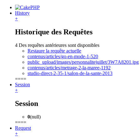
History
+
Historique des Requêtes
4 Des requêtes antérieures sont disponibles
Restaure la requête actuelle
contenus/articles/go-en-mode-1-520
public_upload/images/personnalitejuillet/3W7A8201.jpg
contenus/articles/metrage-2-la-maree-1192
studio-direct-2-35-1/salon-de-la-sante-2013
====
Session
+
Session
0
(null)
====
Request
+