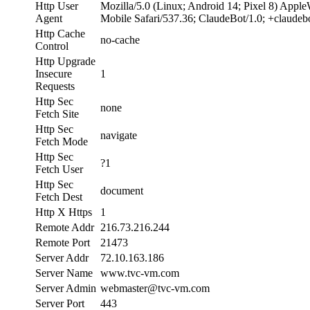
Http User
Mozilla/5.0 (Linux; Android 14; Pixel 8) Ap
Agent
Mobile Safari/537.36; ClaudeBot/1.0; +claude
Http Cache
no-cache
Control
Http Upgrade
Insecure
1
Requests
Http Sec
none
Fetch Site
Http Sec
navigate
Fetch Mode
Http Sec
?1
Fetch User
Http Sec
document
Fetch Dest
Http X Https
1
Remote Addr
216.73.216.244
Remote Port
21473
Server Addr
72.10.163.186
Server Name
www.tvc-vm.com
Server Admin
webmaster@tvc-vm.com
Server Port
443