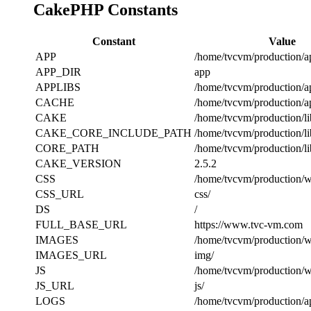
CakePHP Constants
Constant
Value
APP
/home/tvcvm/production/a
APP_DIR
app
APPLIBS
/home/tvcvm/production/a
CACHE
/home/tvcvm/production/a
CAKE
/home/tvcvm/production/li
CAKE_CORE_INCLUDE_PATH
/home/tvcvm/production/li
CORE_PATH
/home/tvcvm/production/li
CAKE_VERSION
2.5.2
CSS
/home/tvcvm/production/w
CSS_URL
css/
DS
/
FULL_BASE_URL
https://www.tvc-vm.com
IMAGES
/home/tvcvm/production/w
IMAGES_URL
img/
JS
/home/tvcvm/production/we
JS_URL
js/
LOGS
/home/tvcvm/production/a