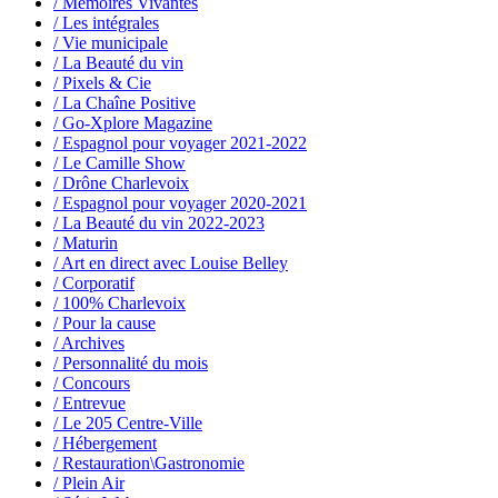
/ Mémoires Vivantes
/ Les intégrales
/ Vie municipale
/ La Beauté du vin
/ Pixels & Cie
/ La Chaîne Positive
/ Go-Xplore Magazine
/ Espagnol pour voyager 2021-2022
/ Le Camille Show
/ Drône Charlevoix
/ Espagnol pour voyager 2020-2021
/ La Beauté du vin 2022-2023
/ Maturin
/ Art en direct avec Louise Belley
/ Corporatif
/ 100% Charlevoix
/ Pour la cause
/ Archives
/ Personnalité du mois
/ Concours
/ Entrevue
/ Le 205 Centre-Ville
/ Hébergement
/ Restauration\Gastronomie
/ Plein Air