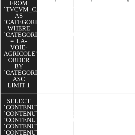
FROM
`TVCVM_CAKE`.`CATEGORIES`
AS
`CATEGORIE`
WHERE
`CATEGORIE`.`SEO_SLUG`
= 'LA-
VOIE-
AGRICOLE'
ORDER
BY
`CATEGORIE`.`ORDRE`
ASC
LIMIT 1
SELECT
`CONTENU`.`ID`,
`CONTENU`.`CATEGORIE_ID`,
`CONTENU`.`CLIENT_ID`,
`CONTENU`.`TYPE_ID`,
`CONTENU`.`MODELE_ID`,