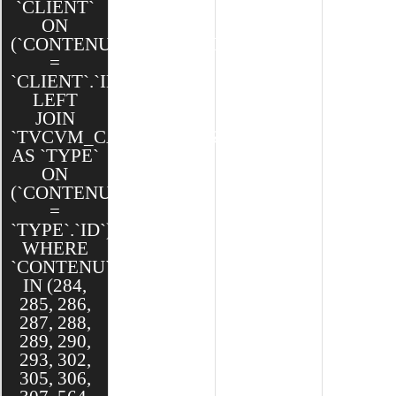
`CLIENT`
ON
(`CONTENU`.`CLIENT_ID`
=
`CLIENT`.`ID`)
LEFT
JOIN
`TVCVM_CAKE`.`TYPES`
AS `TYPE`
ON
(`CONTENU`.`TYPE_ID`
=
`TYPE`.`ID`)
WHERE
`CONTENU`.`ID`
IN (284,
285, 286,
287, 288,
289, 290,
293, 302,
305, 306,