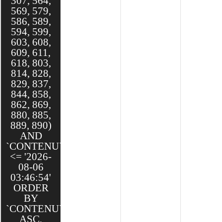
307, 564,
569, 579,
586, 589,
594, 599,
603, 608,
609, 611,
618, 803,
814, 828,
829, 837,
844, 858,
862, 869,
880, 885,
889, 890)
AND
`CONTENU`.`DATE`
<= '2026-
08-06
03:46:54'
ORDER
BY
`CONTENU`.`NOM`
ASC,