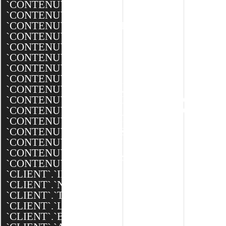
`CONTENU`.`DATE`,
`CONTENU`.`TEXTE`,
`CONTENU`.`MINIATURE`,
`CONTENU`.`BANNIERE`,
`CONTENU`.`BANNIERE_XXL`,
`CONTENU`.`BANNIERE_XL`,
`CONTENU`.`BANNIERE_L`,
`CONTENU`.`BANNIERE_M`,
`CONTENU`.`EQUIPEMENTS`,
`CONTENU`.`DESCRIPTION_TECHNIQUES`,
`CONTENU`.`AFFICHER_PORTFOLIO`,
`CONTENU`.`SEO_SLUG`,
`CONTENU`.`SEO_TITLE`,
`CONTENU`.`SEO_DESCRIPTION`,
`CONTENU`.`CREATED`,
`CONTENU`.`MODIFIED`,
`CLIENT`.`ID`,
`CLIENT`.`NOM`,
`CLIENT`.`TEXTE`,
`CLIENT`.`LOGO`,
`CLIENT`.`BANNIERE`,