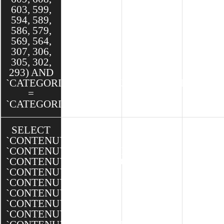
603, 599,
594, 589,
586, 579,
569, 564,
307, 306,
305, 302,
293) AND
`CATEGORIESCONTENUS`.`CATEGORIE_ID`
=
`CATEGORIE`.`ID`)
SELECT
`CONTENU`.`ID`,
`CONTENU`.`CATEGORIE_ID`,
`CONTENU`.`CLIENT_ID`,
`CONTENU`.`TYPE_ID`,
`CONTENU`.`MODELE_ID`,
`CONTENU`.`NOM`,
`CONTENU`.`DATE`,
`CONTENU`.`TEXTE`,