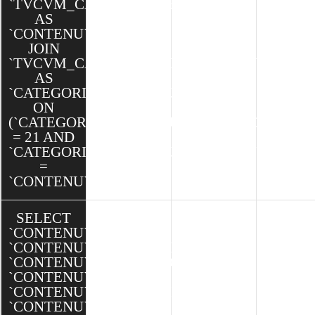
`TVCVM_CAKE`.`CONTENUS`
AS
`CONTENU`
JOIN
`TVCVM_CAKE`.`CATEGORIES_CONTENUS`
AS
`CATEGORIESCONTENUS`
ON
(`CATEGORIESCONTENUS`.`CATEGORIE_ID`
= 21 AND
`CATEGORIESCONTENUS`.`CONTENU_ID`
=
`CONTENU`.`ID`)
SELECT
`CONTENU`.`ID`,
`CONTENU`.`CATEGORIE_ID`,
`CONTENU`.`CLIENT_ID`,
`CONTENU`.`TYPE_ID`,
`CONTENU`.`MODELE_ID`,
`CONTENU`.`NOM`,