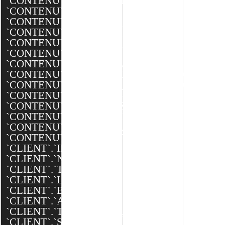
`CONTENU`.`MINIATURE`,
`CONTENU`.`BANNIERE`,
`CONTENU`.`BANNIERE_XXL`,
`CONTENU`.`BANNIERE_XL`,
`CONTENU`.`BANNIERE_L`,
`CONTENU`.`BANNIERE_M`,
`CONTENU`.`EQUIPEMENTS`,
`CONTENU`.`DESCRIPTION_TECHNIQUES`,
`CONTENU`.`AFFICHER_PORTFOLIO`,
`CONTENU`.`SEO_SLUG`,
`CONTENU`.`SEO_TITLE`,
`CONTENU`.`SEO_DESCRIPTION`,
`CONTENU`.`CREATED`,
`CONTENU`.`MODIFIED`,
`CLIENT`.`ID`,
`CLIENT`.`NOM`,
`CLIENT`.`TEXTE`,
`CLIENT`.`LOGO`,
`CLIENT`.`BANNIERE`,
`CLIENT`.`ADRESSE`,
`CLIENT`.`TELEPHONE`,
`CLIENT`.`SITE_WEB`,