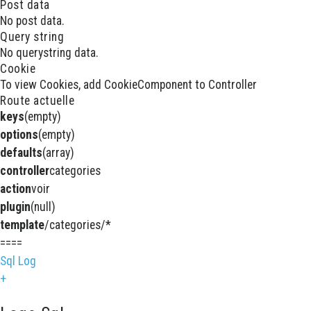
Post data
No post data.
Query string
No querystring data.
Cookie
To view Cookies, add CookieComponent to Controller
Route actuelle
keys
(empty)
options
(empty)
defaults
(array)
controller
categories
action
voir
plugin
(null)
template
/categories/*
====
Sql Log
+