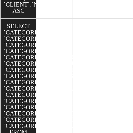
`CLIENT`.`NOM`
ASC
SELECT
`CATEGORIE`.`ID`,
`CATEGORIE`.`TITRE`,
`CATEGORIE`.`TEXTE`,
`CATEGORIE`.`MINIATURE`,
`CATEGORIE`.`BANNIERE`,
`CATEGORIE`.`SEO_SLUG`,
`CATEGORIE`.`SEO_TITLE`,
`CATEGORIE`.`SEO_DESCRIPTION`,
`CATEGORIE`.`ORDRE`,
`CATEGORIE`.`ACCUEIL`,
`CATEGORIE`.`ACTIVE`,
`CATEGORIE`.`CREATED`,
`CATEGORIE`.`MODIFIED`,
`CATEGORIESCONTENUS`.`ID`,
`CATEGORIESCONTENUS`.`CATEGORIE_ID`,
`CATEGORIESCONTENUS`.`CONTENU_ID`
FROM