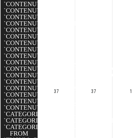
`CONTENU`.`NOM`,
`CONTENU`.`DATE`,
`CONTENU`.`TEXTE`,
`CONTENU`.`MINIATURE`,
`CONTENU`.`BANNIERE`,
`CONTENU`.`BANNIERE_XXL`,
`CONTENU`.`BANNIERE_XL`,
`CONTENU`.`BANNIERE_L`,
`CONTENU`.`BANNIERE_M`,
`CONTENU`.`EQUIPEMENTS`,
`CONTENU`.`DESCRIPTION_TECHNIQUES`,
`CONTENU`.`AFFICHER_PORTFOLIO`,
`CONTENU`.`SEO_SLUG`,
`CONTENU`.`SEO_TITLE`,
37
37
1
`CONTENU`.`SEO_DESCRIPTION`,
`CONTENU`.`CREATED`,
`CONTENU`.`MODIFIED`,
`CATEGORIESCONTENUS`.`ID`,
`CATEGORIESCONTENUS`.`CATEGORIE_ID`,
`CATEGORIESCONTENUS`.`CONTENU_ID`
FROM