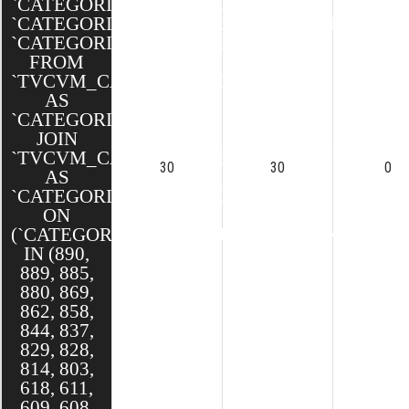
`CATEGORIESCONTENUS`.`ID`,
`CATEGORIESCONTENUS`.`CATEGORIE_ID`,
`CATEGORIESCONTENUS`.`CONTENU_ID`
FROM
`TVCVM_CAKE`.`CATEGORIES`
AS
`CATEGORIE`
JOIN
`TVCVM_CAKE`.`CATEGORIES_CONTENUS`
30
30
0
AS
`CATEGORIESCONTENUS`
ON
(`CATEGORIESCONTENUS`.`CONTENU_ID`
IN (890,
889, 885,
880, 869,
862, 858,
844, 837,
829, 828,
814, 803,
618, 611,
609, 608,