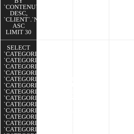
BY
`CONTENU`.`CREATED`
DESC,
`CLIENT`.`NOM`
ASC
LIMIT 30
SELECT
`CATEGORIE`.`ID`,
`CATEGORIE`.`TITRE`,
`CATEGORIE`.`TEXTE`,
`CATEGORIE`.`MINIATURE`,
`CATEGORIE`.`BANNIERE`,
`CATEGORIE`.`SEO_SLUG`,
`CATEGORIE`.`SEO_TITLE`,
`CATEGORIE`.`SEO_DESCRIPTION`,
`CATEGORIE`.`ORDRE`,
`CATEGORIE`.`ACCUEIL`,
`CATEGORIE`.`ACTIVE`,
`CATEGORIE`.`CREATED`,
`CATEGORIE`.`MODIFIED`,