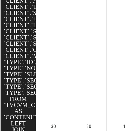
`CLIENT`.`ADRESSE`,
`CLIENT`.`TELEPHONE`,
`CLIENT`.`SITE_WEB`,
`CLIENT`.`LATITUDE`,
`CLIENT`.`LONGITUDE`,
`CLIENT`.`SEO_SLUG`,
`CLIENT`.`SEO_TITLE`,
`CLIENT`.`SEO_DESCRIPTION`,
`CLIENT`.`CREATED`,
`CLIENT`.`MODIFIED`,
`TYPE`.`ID`,
`TYPE`.`NOM`,
`TYPE`.`SLUG`,
`TYPE`.`SEO_DESCRIPTION`,
`TYPE`.`SEO_TITLE`,
`TYPE`.`SEO_SLUG`
FROM
`TVCVM_CAKE`.`CONTENUS`
AS
`CONTENU`
LEFT
30
30
1
JOIN