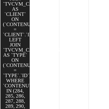
`TVCVM_CAKE`.`CLIENTS`
AS
`CLIENT`
ON
(`CONTENU`.`CLIENT_ID`
=
`CLIENT`.`ID`)
LEFT
JOIN
`TVCVM_CAKE`.`TYPES`
AS `TYPE`
ON
(`CONTENU`.`TYPE_ID`
=
`TYPE`.`ID`)
WHERE
`CONTENU`.`ID`
IN (284,
285, 286,
287, 288,
289, 290,