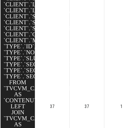
`CLIENT`.`LATITUDE`,
`CLIENT`.`LONGITUDE`,
`CLIENT`.`SEO_SLUG`,
`CLIENT`.`SEO_TITLE`,
`CLIENT`.`SEO_DESCRIPTION`,
`CLIENT`.`CREATED`,
`CLIENT`.`MODIFIED`,
`TYPE`.`ID`,
`TYPE`.`NOM`,
`TYPE`.`SLUG`,
`TYPE`.`SEO_DESCRIPTION`,
`TYPE`.`SEO_TITLE`,
`TYPE`.`SEO_SLUG`
FROM
`TVCVM_CAKE`.`CONTENUS`
AS
`CONTENU`
LEFT
37
37
1
JOIN
`TVCVM_CAKE`.`CLIENTS`
AS