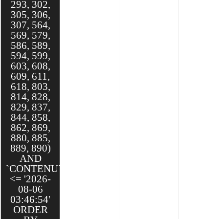
293, 302,
305, 306,
307, 564,
569, 579,
586, 589,
594, 599,
603, 608,
609, 611,
618, 803,
814, 828,
829, 837,
844, 858,
862, 869,
880, 885,
889, 890)
AND
`CONTENU`.`DATE`
<= '2026-
08-06
03:46:54'
ORDER