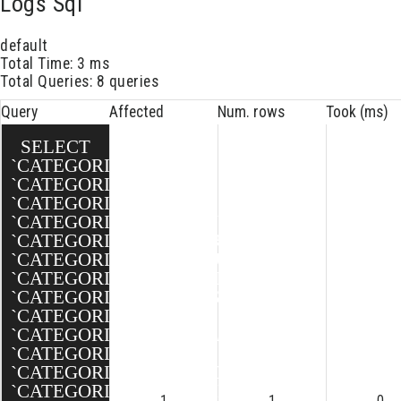
Logs Sql
default
Total Time: 3 ms
Total Queries: 8 queries
Query
Affected
Num. rows
Took (ms)
SELECT
`CATEGORIE`.`ID`,
`CATEGORIE`.`TITRE`,
`CATEGORIE`.`TEXTE`,
`CATEGORIE`.`MINIATURE`,
`CATEGORIE`.`BANNIERE`,
`CATEGORIE`.`SEO_SLUG`,
`CATEGORIE`.`SEO_TITLE`,
`CATEGORIE`.`SEO_DESCRIPTION`,
`CATEGORIE`.`ORDRE`,
`CATEGORIE`.`ACCUEIL`,
`CATEGORIE`.`ACTIVE`,
`CATEGORIE`.`CREATED`,
`CATEGORIE`.`MODIFIED`
1
1
0