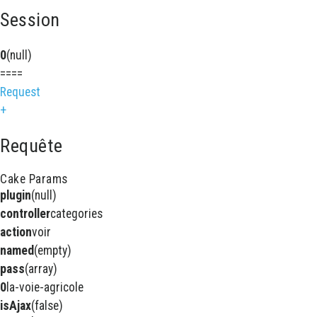
Session
0
(null)
====
Request
+
Requête
Cake Params
plugin
(null)
controller
categories
action
voir
named
(empty)
pass
(array)
0
la-voie-agricole
isAjax
(false)