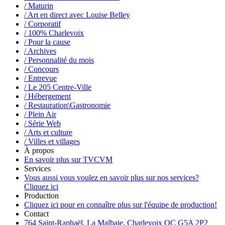
/ Maturin
/ Art en direct avec Louise Belley
/ Corporatif
/ 100% Charlevoix
/ Pour la cause
/ Archives
/ Personnalité du mois
/ Concours
/ Entrevue
/ Le 205 Centre-Ville
/ Hébergement
/ Restauration\Gastronomie
/ Plein Air
/ Série Web
/ Arts et culture
/ Villes et villages
À propos
En savoir plus sur TVCVM
Services
Vous aussi vous voulez en savoir plus sur nos services?
Cliquez ici
Production
Cliquez ici pour en connaître plus sur l'équipe de production!
Contact
764 Saint-Raphaël, La Malbaie, Charlevoix QC G5A 2P2