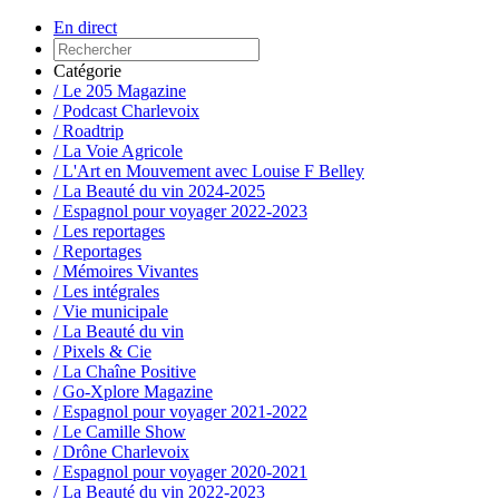
En direct
Catégorie
/ Le 205 Magazine
/ Podcast Charlevoix
/ Roadtrip
/ La Voie Agricole
/ L'Art en Mouvement avec Louise F Belley
/ La Beauté du vin 2024-2025
/ Espagnol pour voyager 2022-2023
/ Les reportages
/ Reportages
/ Mémoires Vivantes
/ Les intégrales
/ Vie municipale
/ La Beauté du vin
/ Pixels & Cie
/ La Chaîne Positive
/ Go-Xplore Magazine
/ Espagnol pour voyager 2021-2022
/ Le Camille Show
/ Drône Charlevoix
/ Espagnol pour voyager 2020-2021
/ La Beauté du vin 2022-2023