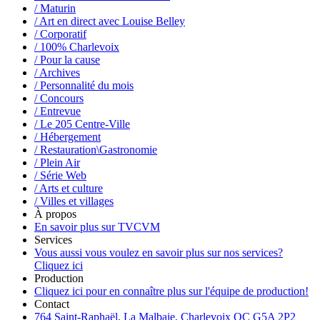
/ Maturin
/ Art en direct avec Louise Belley
/ Corporatif
/ 100% Charlevoix
/ Pour la cause
/ Archives
/ Personnalité du mois
/ Concours
/ Entrevue
/ Le 205 Centre-Ville
/ Hébergement
/ Restauration\Gastronomie
/ Plein Air
/ Série Web
/ Arts et culture
/ Villes et villages
À propos
En savoir plus sur TVCVM
Services
Vous aussi vous voulez en savoir plus sur nos services?
Cliquez ici
Production
Cliquez ici pour en connaître plus sur l'équipe de production!
Contact
764 Saint-Raphaël, La Malbaie, Charlevoix QC G5A 2P2