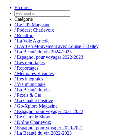
En direct
Catégorie
/ Le 205 Magazine
/ Podcast Charlevoix
/ Roadtrip
/ La Voie Agricole
/ L'Art en Mouvement avec Louise F Belley
/ La Beauté du vin 2024-2025
/ Espagnol pour voyager 2022-2023
/ Les reportages
/ Reportages
/ Mémoires Vivantes
/ Les intégrales
/ Vie municipale
/ La Beauté du vin
/ Pixels & Cie
/ La Chaîne Positive
/ Go-Xplore Magazine
/ Espagnol pour voyager 2021-2022
/ Le Camille Show
/ Drône Charlevoix
/ Espagnol pour voyager 2020-2021
/ La Beauté du vin 2022-2023