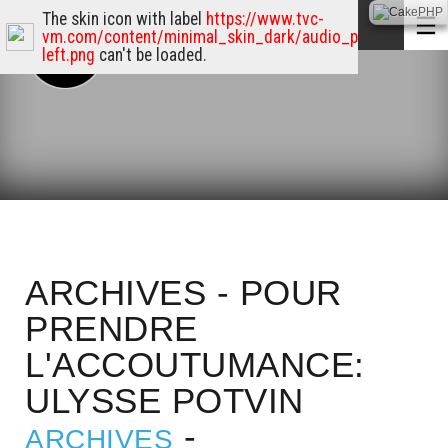
The skin icon with label
https://www.tvc-
vm.com/content/minimal_skin_dark/audio_player_skin/p
left.png
can't be loaded.
ARCHIVES - POUR
PRENDRE
L'ACCOUTUMANCE:
ULYSSE POTVIN
-
ARCHIVES