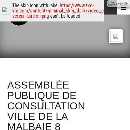
The skin icon with label
https://www.tvc-
vm.com/content/minimal_skin_dark/video_player_skin/n
screen-button.png
can't be loaded.
ASSEMBLÉE
PUBLIQUE DE
CONSULTATION
VILLE DE LA
MALBAIE 8