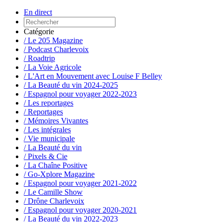
En direct
Catégorie
/ Le 205 Magazine
/ Podcast Charlevoix
/ Roadtrip
/ La Voie Agricole
/ L'Art en Mouvement avec Louise F Belley
/ La Beauté du vin 2024-2025
/ Espagnol pour voyager 2022-2023
/ Les reportages
/ Reportages
/ Mémoires Vivantes
/ Les intégrales
/ Vie municipale
/ La Beauté du vin
/ Pixels & Cie
/ La Chaîne Positive
/ Go-Xplore Magazine
/ Espagnol pour voyager 2021-2022
/ Le Camille Show
/ Drône Charlevoix
/ Espagnol pour voyager 2020-2021
/ La Beauté du vin 2022-2023