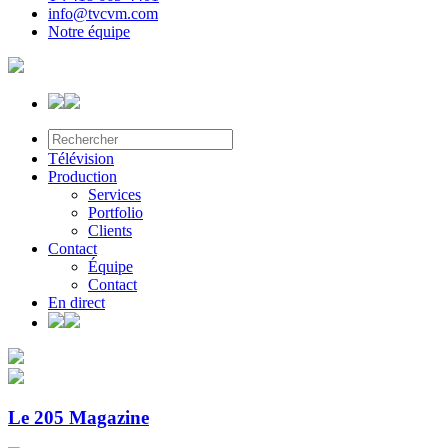
info@tvcvm.com
Notre équipe
Télévision
Production
Services
Portfolio
Clients
Contact
Équipe
Contact
En direct
Le 205 Magazine