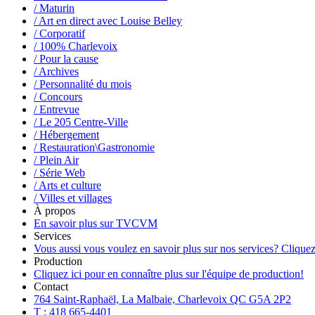
/ Maturin
/ Art en direct avec Louise Belley
/ Corporatif
/ 100% Charlevoix
/ Pour la cause
/ Archives
/ Personnalité du mois
/ Concours
/ Entrevue
/ Le 205 Centre-Ville
/ Hébergement
/ Restauration\Gastronomie
/ Plein Air
/ Série Web
/ Arts et culture
/ Villes et villages
À propos
En savoir plus sur TVCVM
Services
Vous aussi vous voulez en savoir plus sur nos services? Cliquez
Production
Cliquez ici pour en connaître plus sur l'équipe de production!
Contact
764 Saint-Raphaël, La Malbaie, Charlevoix QC G5A 2P2
T : 418 665-4401