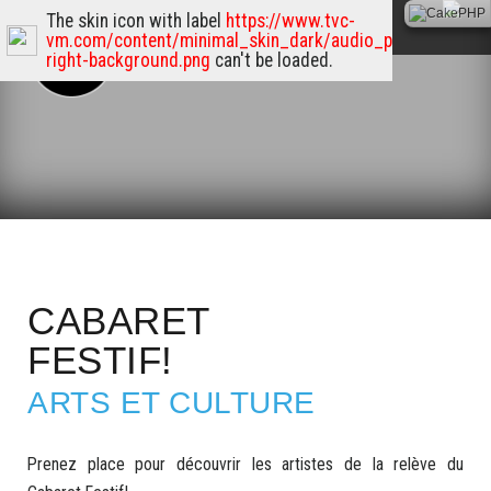
The skin icon with label
https://www.tvc-
vm.com/content/minimal_skin_dark/audio_player_skin/s
right-background.png
can't be loaded.
CABARET
FESTIF!
ARTS ET CULTURE
Prenez place pour découvrir les artistes de la relève du