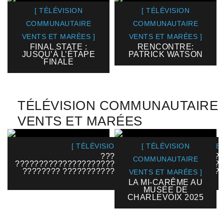
[ TÉLÉVISION
[ TÉLÉVISION
COMMUNAUTAIRE
COMMUNAUTAIRE
VENTS ET MARÉES ]
VENTS ET MARÉES ]
FINAL STATE :
RENCONTRE:
JUSQU’À L’ÉTAPE
PATRICK WATSON
FINALE
TÉLÉVISION COMMUNAUTAIRE
VENTS ET MARÉES
[ TÉLÉVISION COMMUNAUTAIRE VENTS ET
[ TÉLÉVISION
??????????????????????????
COMMUNAUTAIRE
????????????????????????????????????????????
???????? ??????????????????????????????????
VENTS ET MARÉES ]
2025
LA MI-CARÊME AU
MUSÉE DE
CHARLEVOIX 2025