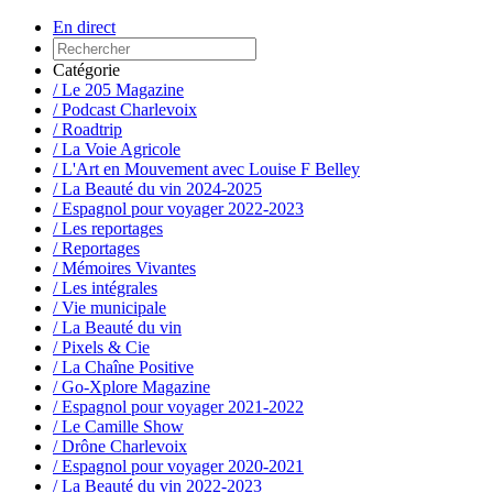
En direct
Catégorie
/ Le 205 Magazine
/ Podcast Charlevoix
/ Roadtrip
/ La Voie Agricole
/ L'Art en Mouvement avec Louise F Belley
/ La Beauté du vin 2024-2025
/ Espagnol pour voyager 2022-2023
/ Les reportages
/ Reportages
/ Mémoires Vivantes
/ Les intégrales
/ Vie municipale
/ La Beauté du vin
/ Pixels & Cie
/ La Chaîne Positive
/ Go-Xplore Magazine
/ Espagnol pour voyager 2021-2022
/ Le Camille Show
/ Drône Charlevoix
/ Espagnol pour voyager 2020-2021
/ La Beauté du vin 2022-2023