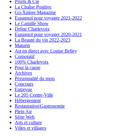
Pixels & Cie
La Chaîne Positive
Go-Xplore Magazine
Espagnol pour voyager 2021-2022
Le Camille Show
Drône Charlevoix
Espagnol pour voyager 2020-2021
La Beauté du vin 2022-2023
Maturin
Art en direct avec Louise Belley
Corporatif
100% Charlevoix
Pour la cause
Archives
Personnalité du mois
Concours
Entrevue
Le 205 Centre-Ville
Hébergement
Restauration\Gastronomie
Plein Air
Série Web
Arts et culture
Villes et villages