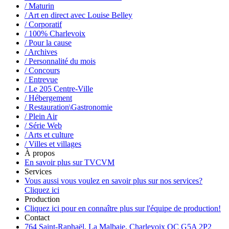
/ Maturin
/ Art en direct avec Louise Belley
/ Corporatif
/ 100% Charlevoix
/ Pour la cause
/ Archives
/ Personnalité du mois
/ Concours
/ Entrevue
/ Le 205 Centre-Ville
/ Hébergement
/ Restauration\Gastronomie
/ Plein Air
/ Série Web
/ Arts et culture
/ Villes et villages
À propos
En savoir plus sur TVCVM
Services
Vous aussi vous voulez en savoir plus sur nos services?
Cliquez ici
Production
Cliquez ici pour en connaître plus sur l'équipe de production!
Contact
764 Saint-Raphaël, La Malbaie, Charlevoix QC G5A 2P2