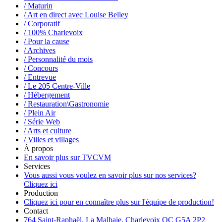
/ Maturin
/ Art en direct avec Louise Belley
/ Corporatif
/ 100% Charlevoix
/ Pour la cause
/ Archives
/ Personnalité du mois
/ Concours
/ Entrevue
/ Le 205 Centre-Ville
/ Hébergement
/ Restauration\Gastronomie
/ Plein Air
/ Série Web
/ Arts et culture
/ Villes et villages
À propos
En savoir plus sur TVCVM
Services
Vous aussi vous voulez en savoir plus sur nos services?
Cliquez ici
Production
Cliquez ici pour en connaître plus sur l'équipe de production!
Contact
764 Saint-Raphaël, La Malbaie, Charlevoix QC G5A 2P2