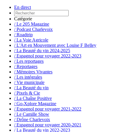
En direct
Catégorie
/ Le 205 Magazine
/ Podcast Charlevoix
/ Roadtrip
/ La Voie Agricole
/ L'Art en Mouvement avec Louise F Belley
/ La Beauté du vin 2024-2025
/ Espagnol pour voyager 2022-2023
/ Les reportages
/ Reportages
/ Mémoires Vivantes
/ Les intégrales
/ Vie municipale
/ La Beauté du vin
/ Pixels & Cie
/ La Chaîne Positive
/ Go-Xplore Magazine
/ Espagnol pour voyager 2021-2022
/ Le Camille Show
/ Drône Charlevoix
/ Espagnol pour voyager 2020-2021
/ La Beauté du vin 2022-2023