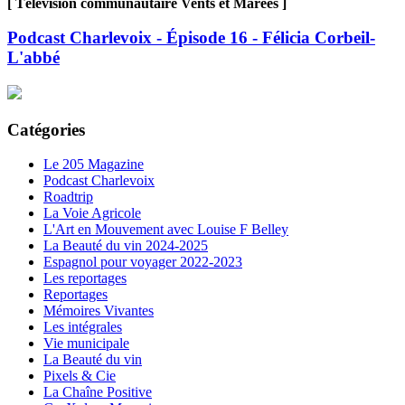
[ Télévision communautaire Vents et Marées ]
Podcast Charlevoix - Épisode 16 - Félicia Corbeil-
L'abbé
Catégories
Le 205 Magazine
Podcast Charlevoix
Roadtrip
La Voie Agricole
L'Art en Mouvement avec Louise F Belley
La Beauté du vin 2024-2025
Espagnol pour voyager 2022-2023
Les reportages
Reportages
Mémoires Vivantes
Les intégrales
Vie municipale
La Beauté du vin
Pixels & Cie
La Chaîne Positive