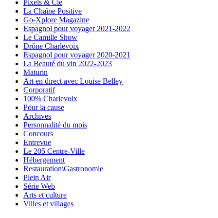
Pixels & Cie
La Chaîne Positive
Go-Xplore Magazine
Espagnol pour voyager 2021-2022
Le Camille Show
Drône Charlevoix
Espagnol pour voyager 2020-2021
La Beauté du vin 2022-2023
Maturin
Art en direct avec Louise Belley
Corporatif
100% Charlevoix
Pour la cause
Archives
Personnalité du mois
Concours
Entrevue
Le 205 Centre-Ville
Hébergement
Restauration\Gastronomie
Plein Air
Série Web
Arts et culture
Villes et villages