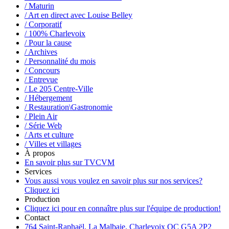
/ Maturin
/ Art en direct avec Louise Belley
/ Corporatif
/ 100% Charlevoix
/ Pour la cause
/ Archives
/ Personnalité du mois
/ Concours
/ Entrevue
/ Le 205 Centre-Ville
/ Hébergement
/ Restauration\Gastronomie
/ Plein Air
/ Série Web
/ Arts et culture
/ Villes et villages
À propos
En savoir plus sur TVCVM
Services
Vous aussi vous voulez en savoir plus sur nos services?
Cliquez ici
Production
Cliquez ici pour en connaître plus sur l'équipe de production!
Contact
764 Saint-Raphaël, La Malbaie, Charlevoix QC G5A 2P2