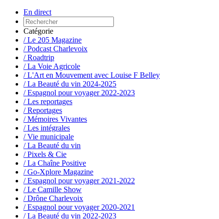
En direct
Catégorie
/ Le 205 Magazine
/ Podcast Charlevoix
/ Roadtrip
/ La Voie Agricole
/ L'Art en Mouvement avec Louise F Belley
/ La Beauté du vin 2024-2025
/ Espagnol pour voyager 2022-2023
/ Les reportages
/ Reportages
/ Mémoires Vivantes
/ Les intégrales
/ Vie municipale
/ La Beauté du vin
/ Pixels & Cie
/ La Chaîne Positive
/ Go-Xplore Magazine
/ Espagnol pour voyager 2021-2022
/ Le Camille Show
/ Drône Charlevoix
/ Espagnol pour voyager 2020-2021
/ La Beauté du vin 2022-2023