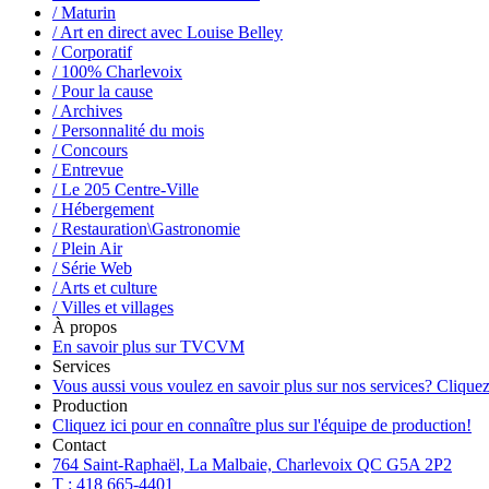
/ Maturin
/ Art en direct avec Louise Belley
/ Corporatif
/ 100% Charlevoix
/ Pour la cause
/ Archives
/ Personnalité du mois
/ Concours
/ Entrevue
/ Le 205 Centre-Ville
/ Hébergement
/ Restauration\Gastronomie
/ Plein Air
/ Série Web
/ Arts et culture
/ Villes et villages
À propos
En savoir plus sur TVCVM
Services
Vous aussi vous voulez en savoir plus sur nos services? Cliquez
Production
Cliquez ici pour en connaître plus sur l'équipe de production!
Contact
764 Saint-Raphaël, La Malbaie, Charlevoix QC G5A 2P2
T : 418 665-4401