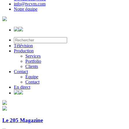
info@tvcvm.com
Notre équipe
Télévision
Production
Services
Portfolio
Clients
Contact
Équipe
Contact
En direct
Le 205 Magazine