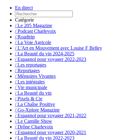
En direct
Catégorie
/ Le 205 Magazine
/ Podcast Charlevoix
/ Roadtrip
/ La Voie Agricole
/ L'Art en Mouvement avec Louise F Belley
/ La Beauté du vin 2024-2025
/ Espagnol pour voyager 2022-2023
/ Les reportages
/ Reportages
/ Mémoires Vivantes
/ Les intégrales
/ Vie municipale
/ La Beauté du vin
/ Pixels & Cie
/ La Chaîne Positive
/ Go-Xplore Magazine
/ Espagnol pour voyager 2021-2022
/ Le Camille Show
/ Drône Charlevoix
/ Espagnol pour voyager 2020-2021
/ La Beauté du vin 2022-2023