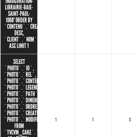
'INAUGURATION-
LIBRAIRIE-BAIE-
SAINT-PAUL-
1068' ORDER BY
`CONTENU`.`CREATED`
DESC,
`CLIENT`.`NOM`
ASC LIMIT 1
SELECT
`PHOTO`.`ID`,
`PHOTO`.`REL`,
`PHOTO`.`CONTENU_ID`,
`PHOTO`.`LEGENDE`,
`PHOTO`.`PATH`,
`PHOTO`.`DIMENSION`,
`PHOTO`.`ORDRE`,
`PHOTO`.`CREATED`,
`PHOTO`.`MODIFIED`
1
1
3
FROM
`TVCVM_CAKE`.`PHOTOS`