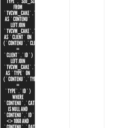
`TYPE`.`SEO_SLUG`
FROM
`TVCVM_CAKE`.`CONTENUS`
AS `CONTENU`
LEFT JOIN
`TVCVM_CAKE`.`CLIENTS`
AS `CLIENT` ON
(`CONTENU`.`CLIENT_ID`
=
`CLIENT`.`ID`)
LEFT JOIN
`TVCVM_CAKE`.`TYPES`
AS `TYPE` ON
(`CONTENU`.`TYPE_ID`
=
`TYPE`.`ID`)
WHERE
`CONTENU`.`CATEGORIE_ID`
IS NULL AND
`CONTENU`.`ID`
<> 1068 AND
`CONTENU`.`DATE`