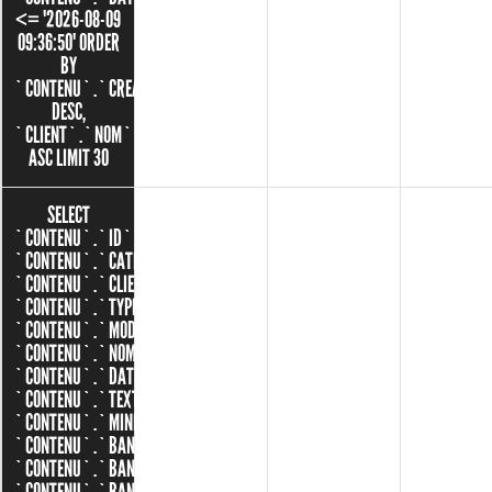
<= '2026-08-09
09:36:50' ORDER
BY
`CONTENU`.`CREATED`
DESC,
`CLIENT`.`NOM`
ASC LIMIT 30
SELECT
`CONTENU`.`ID`,
`CONTENU`.`CATEGORIE_ID`,
`CONTENU`.`CLIENT_ID`,
`CONTENU`.`TYPE_ID`,
`CONTENU`.`MODELE_ID`,
`CONTENU`.`NOM`,
`CONTENU`.`DATE`,
`CONTENU`.`TEXTE`,
`CONTENU`.`MINIATURE`,
`CONTENU`.`BANNIERE`,
`CONTENU`.`BANNIERE_XXL`,