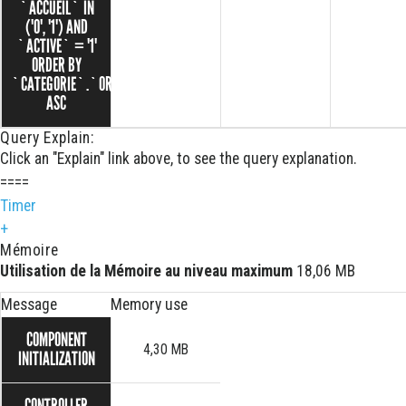
`ACCUEIL` IN
('0', '1') AND
`ACTIVE` = '1'
ORDER BY
`CATEGORIE`.`ORDRE`
ASC
Query Explain:
Click an "Explain" link above, to see the query explanation.
====
Timer
+
Mémoire
Utilisation de la Mémoire au niveau maximum
18,06 MB
Message
Memory use
COMPONENT
4,30 MB
INITIALIZATION