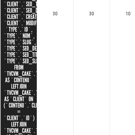
`CLIENT`.`SEO_TITLE`,
`CLIENT`.`SEO_DESCRIPTION`,
30
30
10
`CLIENT`.`CREATED`,
`CLIENT`.`MODIFIED`,
`TYPE`.`ID`,
`TYPE`.`NOM`,
`TYPE`.`SLUG`,
`TYPE`.`SEO_DESCRIPTION`,
`TYPE`.`SEO_TITLE`,
`TYPE`.`SEO_SLUG`
FROM
`TVCVM_CAKE`.`CONTENUS`
AS `CONTENU`
LEFT JOIN
`TVCVM_CAKE`.`CLIENTS`
AS `CLIENT` ON
(`CONTENU`.`CLIENT_ID`
=
`CLIENT`.`ID`)
LEFT JOIN
`TVCVM_CAKE`.`TYPES`