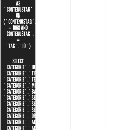
AS
`CONTENUSTAG`
ON
(`CONTENUSTAG`.`CONTENU_ID`
= 1068 AND
`CONTENUSTAG`.`TAG_ID`
=
`TAG`.`ID`)
SELECT
`CATEGORIE`.`ID`,
`CATEGORIE`.`TITRE`,
`CATEGORIE`.`TEXTE`,
`CATEGORIE`.`MINIATURE`,
`CATEGORIE`.`BANNIERE`,
`CATEGORIE`.`SEO_SLUG`,
`CATEGORIE`.`SEO_TITLE`,
`CATEGORIE`.`SEO_DESCRIPTION`,
`CATEGORIE`.`ORDRE`,
`CATEGORIE`.`ACCUEIL`,
`CATEGORIE`.`ACTIVE`,