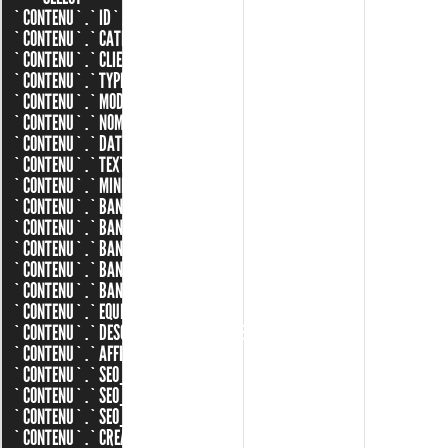
`CONTENU`.`ID`,
`CONTENU`.`CATEGORIE_ID`,
`CONTENU`.`CLIENT_ID`,
`CONTENU`.`TYPE_ID`,
`CONTENU`.`MODELE_ID`,
`CONTENU`.`NOM`,
`CONTENU`.`DATE`,
`CONTENU`.`TEXTE`,
`CONTENU`.`MINIATURE`,
`CONTENU`.`BANNIERE`,
`CONTENU`.`BANNIERE_XXL`,
`CONTENU`.`BANNIERE_XL`,
`CONTENU`.`BANNIERE_L`,
`CONTENU`.`BANNIERE_M`,
`CONTENU`.`EQUIPEMENTS`,
`CONTENU`.`DESCRIPTION_TECHNIQUES`,
`CONTENU`.`AFFICHER_PORTFOLIO`,
`CONTENU`.`SEO_SLUG`,
`CONTENU`.`SEO_TITLE`,
`CONTENU`.`SEO_DESCRIPTION`,
`CONTENU`.`CREATED`,