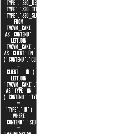
`TYPE`.`SEO_DESCRIPTION`,
`TYPE`.`SEO_TITLE`,
`TYPE`.`SEO_SLUG`
FROM
`TVCVM_CAKE`.`CONTENUS`
AS `CONTENU`
LEFT JOIN
`TVCVM_CAKE`.`CLIENTS`
AS `CLIENT` ON
(`CONTENU`.`CLIENT_ID`
=
`CLIENT`.`ID`)
LEFT JOIN
`TVCVM_CAKE`.`TYPES`
AS `TYPE` ON
(`CONTENU`.`TYPE_ID`
=
`TYPE`.`ID`)
WHERE
`CONTENU`.`SEO_SLUG`
=