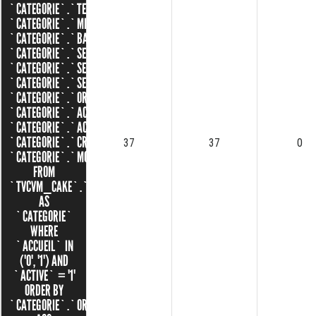
`CATEGORIE`.`TEXTE`,
`CATEGORIE`.`MINIATURE`,
`CATEGORIE`.`BANNIERE`,
`CATEGORIE`.`SEO_SLUG`,
`CATEGORIE`.`SEO_TITLE`,
`CATEGORIE`.`SEO_DESCRIPTION`,
`CATEGORIE`.`ORDRE`,
`CATEGORIE`.`ACCUEIL`,
`CATEGORIE`.`ACTIVE`,
`CATEGORIE`.`CREATED`,
37
37
0
`CATEGORIE`.`MODIFIED`
FROM
`TVCVM_CAKE`.`CATEGORIES`
AS
`CATEGORIE`
WHERE
`ACCUEIL` IN
('0', '1') AND
`ACTIVE` = '1'
ORDER BY
`CATEGORIE`.`ORDRE`