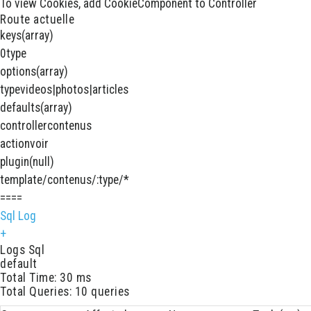
To view Cookies, add CookieComponent to Controller
Route actuelle
keys
(array)
0
type
options
(array)
type
videos|photos|articles
defaults
(array)
controller
contenus
action
voir
plugin
(null)
template
/contenus/:type/*
====
Sql Log
+
Logs Sql
default
Total Time: 30 ms
Total Queries: 10 queries