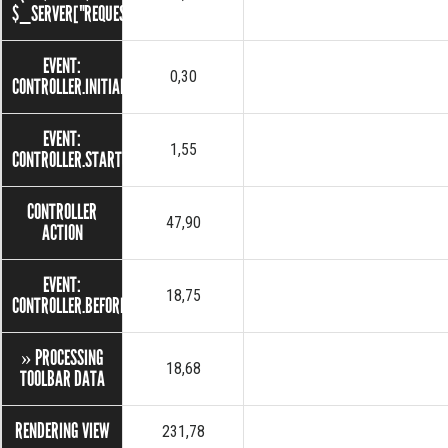
$_SERVER["REQUEST_TIME"])
EVENT:
0,30
CONTROLLER.INITIALIZE
EVENT:
1,55
CONTROLLER.STARTUP
CONTROLLER
47,90
ACTION
EVENT:
18,75
CONTROLLER.BEFORERENDER
» PROCESSING
18,68
TOOLBAR DATA
RENDERING VIEW
231,78