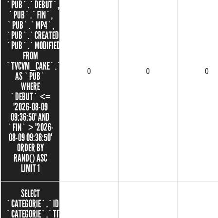
`PUB`.`DEBUT`,
`PUB`.`FIN`,
`PUB`.`MP4`,
`PUB`.`CREATED`,
`PUB`.`MODIFIED`
FROM
`TVCVM_CAKE`.`PUBS`
0
0
0
AS `PUB`
WHERE
`DEBUT` <=
'2026-08-09
09:36:50' AND
`FIN` > '2026-
08-09 09:36:50'
ORDER BY
RAND() ASC
LIMIT 1
SELECT
`CATEGORIE`.`ID`,
`CATEGORIE`.`TITRE`,