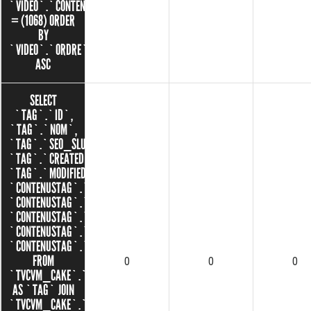
`VIDEO`.`CONTENU_ID`
= (1068) ORDER
BY
`VIDEO`.`ORDRE`
ASC
SELECT
`TAG`.`ID`,
`TAG`.`NOM`,
`TAG`.`SEO_SLUG`,
`TAG`.`CREATED`,
`TAG`.`MODIFIED`,
`CONTENUSTAG`.`ID`,
`CONTENUSTAG`.`CONTENU_ID`,
`CONTENUSTAG`.`TAG_ID`,
`CONTENUSTAG`.`CREATED`,
`CONTENUSTAG`.`MODIFIED`
FROM
0
0
0
`TVCVM_CAKE`.`TAGS`
AS `TAG` JOIN
`TVCVM_CAKE`.`CONTENUS_TAGS`