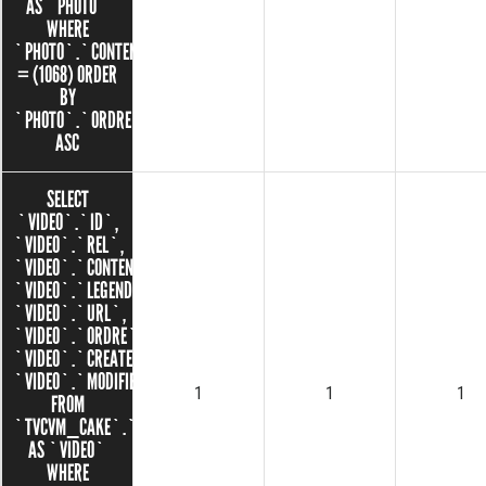
AS `PHOTO`
WHERE
`PHOTO`.`CONTENU_ID`
= (1068) ORDER
BY
`PHOTO`.`ORDRE`
ASC
SELECT
`VIDEO`.`ID`,
`VIDEO`.`REL`,
`VIDEO`.`CONTENU_ID`,
`VIDEO`.`LEGENDE`,
`VIDEO`.`URL`,
`VIDEO`.`ORDRE`,
`VIDEO`.`CREATED`,
`VIDEO`.`MODIFIED`
1
1
1
FROM
`TVCVM_CAKE`.`VIDEOS`
AS `VIDEO`
WHERE