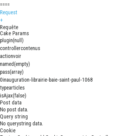
====
Request
+
Requête
Cake Params
plugin
(null)
controller
contenus
action
voir
named
(empty)
pass
(array)
0
inauguration-librairie-baie-saint-paul-1068
type
articles
isAjax
(false)
Post data
No post data.
Query string
No querystring data.
Cookie