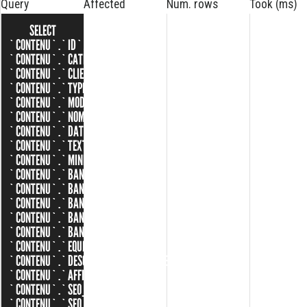
Query
Affected
Num. rows
Took (ms)
SELECT
`CONTENU`.`ID`,
`CONTENU`.`CATEGORIE_ID`,
`CONTENU`.`CLIENT_ID`,
`CONTENU`.`TYPE_ID`,
`CONTENU`.`MODELE_ID`,
`CONTENU`.`NOM`,
`CONTENU`.`DATE`,
`CONTENU`.`TEXTE`,
`CONTENU`.`MINIATURE`,
`CONTENU`.`BANNIERE`,
`CONTENU`.`BANNIERE_XXL`,
`CONTENU`.`BANNIERE_XL`,
`CONTENU`.`BANNIERE_L`,
`CONTENU`.`BANNIERE_M`,
`CONTENU`.`EQUIPEMENTS`,
`CONTENU`.`DESCRIPTION_TECHNIQUES`,
`CONTENU`.`AFFICHER_PORTFOLIO`,
`CONTENU`.`SEO_SLUG`,
`CONTENU`.`SEO_TITLE`,