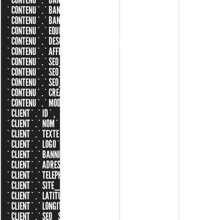
`CONTENU`.`BANNIERE_XL`,
`CONTENU`.`BANNIERE_L`,
`CONTENU`.`BANNIERE_M`,
`CONTENU`.`EQUIPEMENTS`,
`CONTENU`.`DESCRIPTION_TECHNIQUES`,
`CONTENU`.`AFFICHER_PORTFOLIO`,
`CONTENU`.`SEO_SLUG`,
`CONTENU`.`SEO_TITLE`,
`CONTENU`.`SEO_DESCRIPTION`,
`CONTENU`.`CREATED`,
`CONTENU`.`MODIFIED`,
`CLIENT`.`ID`,
`CLIENT`.`NOM`,
`CLIENT`.`TEXTE`,
`CLIENT`.`LOGO`,
`CLIENT`.`BANNIERE`,
`CLIENT`.`ADRESSE`,
`CLIENT`.`TELEPHONE`,
`CLIENT`.`SITE_WEB`,
`CLIENT`.`LATITUDE`,
`CLIENT`.`LONGITUDE`,
`CLIENT`.`SEO_SLUG`,