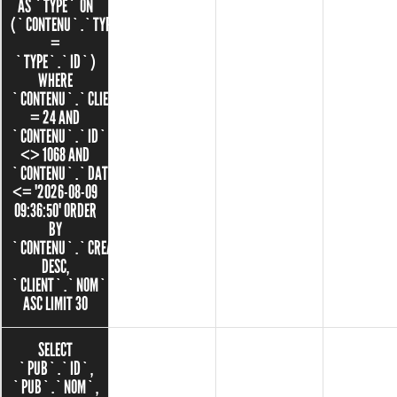
AS `TYPE` ON
(`CONTENU`.`TYPE_ID`
=
`TYPE`.`ID`)
WHERE
`CONTENU`.`CLIENT_ID`
= 24 AND
`CONTENU`.`ID`
<> 1068 AND
`CONTENU`.`DATE`
<= '2026-08-09
09:36:50' ORDER
BY
`CONTENU`.`CREATED`
DESC,
`CLIENT`.`NOM`
ASC LIMIT 30
SELECT
`PUB`.`ID`,
`PUB`.`NOM`,