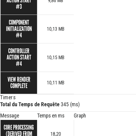
ACTION START
9,86 MB
#3
COMPONENT
INITIALIZATION
10,13 MB
#4
CONTROLLER
ACTION START
10,15 MB
#4
VIEW RENDER
10,11 MB
COMPLETE
Timers
Total du Temps de Requête
345 (ms)
Message
Temps en ms
Graph
CORE PROCESSING
(DERIVED FROM
18,20