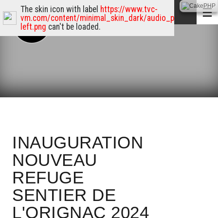
The skin icon with label
https://www.tvc-
vm.com/content/minimal_skin_dark/audio_player_skin/p
left.png
can't be loaded.
INAUGURATION
NOUVEAU
REFUGE
SENTIER DE
L'ORIGNAC 2024