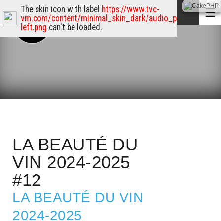
The skin icon with label
https://www.tvc-
vm.com/content/minimal_skin_dark/audio_player_skin/p
left.png
can't be loaded.
LA BEAUTÉ DU
VIN 2024-2025
#12
LA BEAUTÉ DU VIN
2024-2025