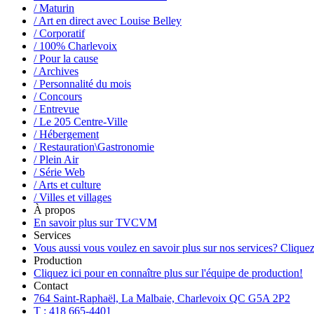
/ Maturin
/ Art en direct avec Louise Belley
/ Corporatif
/ 100% Charlevoix
/ Pour la cause
/ Archives
/ Personnalité du mois
/ Concours
/ Entrevue
/ Le 205 Centre-Ville
/ Hébergement
/ Restauration\Gastronomie
/ Plein Air
/ Série Web
/ Arts et culture
/ Villes et villages
À propos
En savoir plus sur TVCVM
Services
Vous aussi vous voulez en savoir plus sur nos services? Cliquez
Production
Cliquez ici pour en connaître plus sur l'équipe de production!
Contact
764 Saint-Raphaël, La Malbaie, Charlevoix QC G5A 2P2
T : 418 665-4401