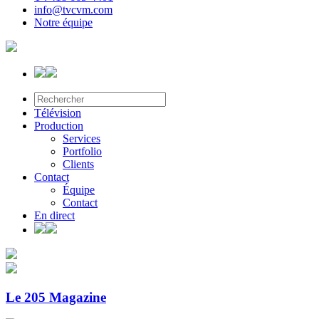
info@tvcvm.com
Notre équipe
Télévision
Production
Services
Portfolio
Clients
Contact
Équipe
Contact
En direct
Le 205 Magazine