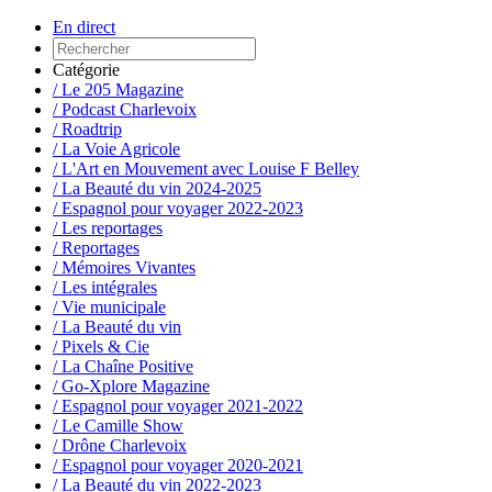
En direct
Catégorie
/ Le 205 Magazine
/ Podcast Charlevoix
/ Roadtrip
/ La Voie Agricole
/ L'Art en Mouvement avec Louise F Belley
/ La Beauté du vin 2024-2025
/ Espagnol pour voyager 2022-2023
/ Les reportages
/ Reportages
/ Mémoires Vivantes
/ Les intégrales
/ Vie municipale
/ La Beauté du vin
/ Pixels & Cie
/ La Chaîne Positive
/ Go-Xplore Magazine
/ Espagnol pour voyager 2021-2022
/ Le Camille Show
/ Drône Charlevoix
/ Espagnol pour voyager 2020-2021
/ La Beauté du vin 2022-2023