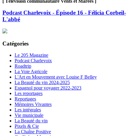
[ Télévision communautaire Vents et Marées ]
Podcast Charlevoix - Épisode 16 - Félicia Corbeil-
L'abbé
Catégories
Le 205 Magazine
Podcast Charlevoix
Roadtrip
La Voie Agricole
L'Art en Mouvement avec Louise F Belley
La Beauté du vin 2024-2025
Espagnol pour voyager 2022-2023
Les reportages
Reportages
Mémoires Vivantes
Les intégrales
Vie municipale
La Beauté du vin
Pixels & Cie
La Chaîne Positive