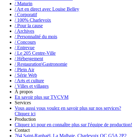
/ Maturin
/ Art en direct avec Louise Belley
/ Corporatif
/ 100% Charlevoix
/ Pour la cause
/ Archives
/ Personnalité du mois
/ Concours
/ Entrevue
/ Le 205 Centre-Ville
/ Hébergement
/ Restauration\Gastronomie
/ Plein Air
/ Série Web
/ Arts et culture
/ Villes et villages
À propos
En savoir plus sur TVCVM
Services
Vous aussi vous voulez en savoir plus sur nos services?
Cliquez ici
Production
Cliquez ici pour en connaître plus sur l'équipe de production!
Contact
764 Saint-Raphaël, La Malbaie, Charlevoix QC G5A 2P2