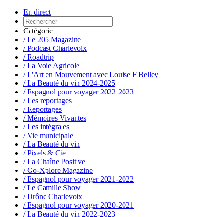
En direct
Catégorie
/ Le 205 Magazine
/ Podcast Charlevoix
/ Roadtrip
/ La Voie Agricole
/ L'Art en Mouvement avec Louise F Belley
/ La Beauté du vin 2024-2025
/ Espagnol pour voyager 2022-2023
/ Les reportages
/ Reportages
/ Mémoires Vivantes
/ Les intégrales
/ Vie municipale
/ La Beauté du vin
/ Pixels & Cie
/ La Chaîne Positive
/ Go-Xplore Magazine
/ Espagnol pour voyager 2021-2022
/ Le Camille Show
/ Drône Charlevoix
/ Espagnol pour voyager 2020-2021
/ La Beauté du vin 2022-2023