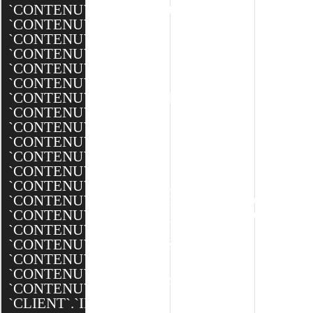
`CONTENU`.`CLIENT_ID`,
`CONTENU`.`TYPE_ID`,
`CONTENU`.`MODELE_ID`,
`CONTENU`.`NOM`,
`CONTENU`.`DATE`,
`CONTENU`.`TEXTE`,
`CONTENU`.`MINIATURE`,
`CONTENU`.`BANNIERE`,
`CONTENU`.`BANNIERE_XXL`,
`CONTENU`.`BANNIERE_XL`,
`CONTENU`.`BANNIERE_L`,
`CONTENU`.`BANNIERE_M`,
`CONTENU`.`EQUIPEMENTS`,
`CONTENU`.`DESCRIPTION_TECHNIQUES`,
`CONTENU`.`AFFICHER_PORTFOLIO`,
`CONTENU`.`SEO_SLUG`,
`CONTENU`.`SEO_TITLE`,
`CONTENU`.`SEO_DESCRIPTION`,
`CONTENU`.`CREATED`,
`CONTENU`.`MODIFIED`,
`CLIENT`.`ID`,