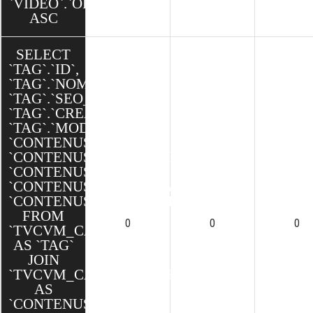
`VIDEO`.`ORDRE`
ASC
SELECT
`TAG`.`ID`,
`TAG`.`NOM`,
`TAG`.`SEO_SLUG`,
`TAG`.`CREATED`,
`TAG`.`MODIFIED`,
`CONTENUSTAG`.`ID`,
`CONTENUSTAG`.`CONTENU_ID`,
`CONTENUSTAG`.`TAG_ID`,
`CONTENUSTAG`.`CREATED`,
`CONTENUSTAG`.`MODIFIED`
FROM
0
0
0
`TVCVM_CAKE`.`TAGS`
AS `TAG`
JOIN
`TVCVM_CAKE`.`CONTENUS_TAGS`
AS
`CONTENUSTAG`