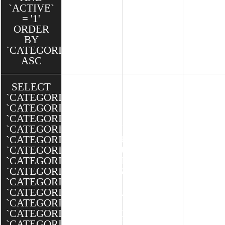
`ACTIVE`
= '1'
ORDER
BY
`CATEGORIE`.`ORDRE`
ASC
SELECT
`CATEGORIE`.`ID`,
`CATEGORIE`.`TITRE`,
`CATEGORIE`.`TEXTE`,
`CATEGORIE`.`MINIATURE`,
`CATEGORIE`.`BANNIERE`,
`CATEGORIE`.`SEO_SLUG`,
`CATEGORIE`.`SEO_TITLE`,
`CATEGORIE`.`SEO_DESCRIPTION`,
`CATEGORIE`.`ORDRE`,
`CATEGORIE`.`ACCUEIL`,
`CATEGORIE`.`ACTIVE`,
`CATEGORIE`.`CREATED`,
`CATEGORIE`.`MODIFIED`