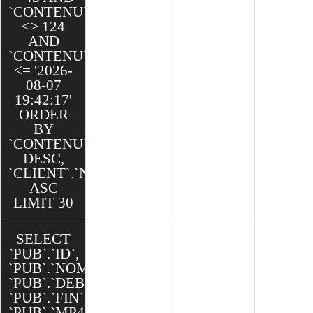
`CONTENU`.`ID`
<> 124
AND
`CONTENU`.`DATE`
<= '2026-
08-07
19:42:17'
ORDER
BY
`CONTENU`.`CREATED`
DESC,
`CLIENT`.`NOM`
ASC
LIMIT 30
SELECT
`PUB`.`ID`,
`PUB`.`NOM`,
`PUB`.`DEBUT`,
`PUB`.`FIN`,
`PUB`.`MP4`,