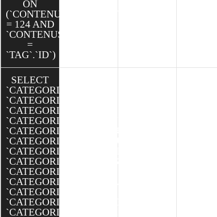
ON
(`CONTENUSTAG`.`CONTENU_ID`
= 124 AND
`CONTENUSTAG`.`TAG_ID`
=
`TAG`.`ID`)
SELECT
`CATEGORIE`.`ID`,
`CATEGORIE`.`TITRE`,
`CATEGORIE`.`TEXTE`,
`CATEGORIE`.`MINIATURE`,
`CATEGORIE`.`BANNIERE`,
`CATEGORIE`.`SEO_SLUG`,
`CATEGORIE`.`SEO_TITLE`,
`CATEGORIE`.`SEO_DESCRIPTION`,
`CATEGORIE`.`ORDRE`,
`CATEGORIE`.`ACCUEIL`,
`CATEGORIE`.`ACTIVE`,
`CATEGORIE`.`CREATED`,
`CATEGORIE`.`MODIFIED`,