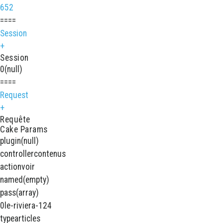
652
====
Session
+
Session
0
(null)
====
Request
+
Requête
Cake Params
plugin
(null)
controller
contenus
action
voir
named
(empty)
pass
(array)
0
le-riviera-124
type
articles