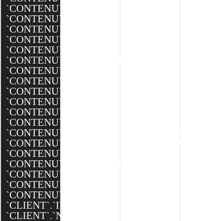
`CONTENU`.`TYPE_ID`,
`CONTENU`.`MODELE_ID`,
`CONTENU`.`NOM`,
`CONTENU`.`DATE`,
`CONTENU`.`TEXTE`,
`CONTENU`.`MINIATURE`,
`CONTENU`.`BANNIERE`,
`CONTENU`.`BANNIERE_XXL`,
`CONTENU`.`BANNIERE_XL`,
`CONTENU`.`BANNIERE_L`,
`CONTENU`.`BANNIERE_M`,
`CONTENU`.`EQUIPEMENTS`,
`CONTENU`.`DESCRIPTION_TECHNIQUES`,
`CONTENU`.`AFFICHER_PORTFOLIO`,
`CONTENU`.`SEO_SLUG`,
`CONTENU`.`SEO_TITLE`,
`CONTENU`.`SEO_DESCRIPTION`,
`CONTENU`.`CREATED`,
`CONTENU`.`MODIFIED`,
`CLIENT`.`ID`,
`CLIENT`.`NOM`,