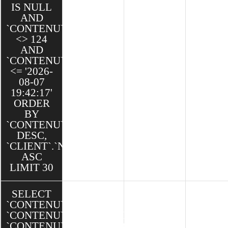
IS NULL
AND
`CONTENU`.`ID`
<> 124
AND
`CONTENU`.`DATE`
<= '2026-
08-07
19:42:17'
ORDER
BY
`CONTENU`.`CREATED`
DESC,
`CLIENT`.`NOM`
ASC
LIMIT 30
SELECT
`CONTENU`.`ID`,
`CONTENU`.`CATEGORIE_ID`,
`CONTENU`.`CLIENT_ID`,