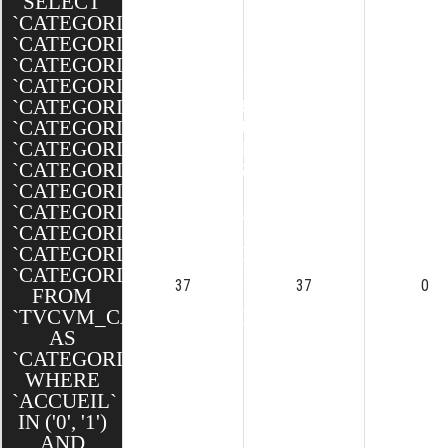
SELECT
`CATEGORIE`.`ID`,
`CATEGORIE`.`TITRE`,
`CATEGORIE`.`TEXTE`,
`CATEGORIE`.`MINIATURE`,
`CATEGORIE`.`BANNIERE`,
`CATEGORIE`.`SEO_SLUG`,
`CATEGORIE`.`SEO_TITLE`,
`CATEGORIE`.`SEO_DESCRIPTION`,
`CATEGORIE`.`ORDRE`,
`CATEGORIE`.`ACCUEIL`,
`CATEGORIE`.`ACTIVE`,
`CATEGORIE`.`CREATED`,
`CATEGORIE`.`MODIFIED`
37
37
0
FROM
`TVCVM_CAKE`.`CATEGORIES`
AS
`CATEGORIE`
WHERE
`ACCUEIL`
IN ('0', '1')
AND