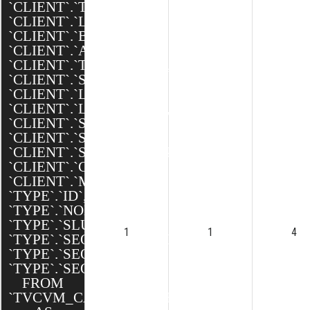
`CLIENT`.`TEXTE`,
`CLIENT`.`LOGO`,
`CLIENT`.`BANNIERE`,
`CLIENT`.`ADRESSE`,
`CLIENT`.`TELEPHONE`,
`CLIENT`.`SITE_WEB`,
`CLIENT`.`LATITUDE`,
`CLIENT`.`LONGITUDE`,
`CLIENT`.`SEO_SLUG`,
`CLIENT`.`SEO_TITLE`,
`CLIENT`.`SEO_DESCRIPTION`,
`CLIENT`.`CREATED`,
`CLIENT`.`MODIFIED`,
`TYPE`.`ID`,
`TYPE`.`NOM`,
`TYPE`.`SLUG`,
1
1
4
`TYPE`.`SEO_DESCRIPTION`,
`TYPE`.`SEO_TITLE`,
`TYPE`.`SEO_SLUG`
FROM
`TVCVM_CAKE`.`CONTENUS`