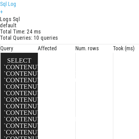
Sql Log
+
Logs Sql
default
Total Time: 24 ms
Total Queries: 10 queries
Query
Affected
Num. rows
Took (ms)
SELECT
`CONTENU`.`ID`,
`CONTENU`.`CATEGORIE_ID`,
`CONTENU`.`CLIENT_ID`,
`CONTENU`.`TYPE_ID`,
`CONTENU`.`MODELE_ID`,
`CONTENU`.`NOM`,
`CONTENU`.`DATE`,
`CONTENU`.`TEXTE`,
`CONTENU`.`MINIATURE`,
`CONTENU`.`BANNIERE`,
`CONTENU`.`BANNIERE_XXL`,
`CONTENU`.`BANNIERE_XL`,