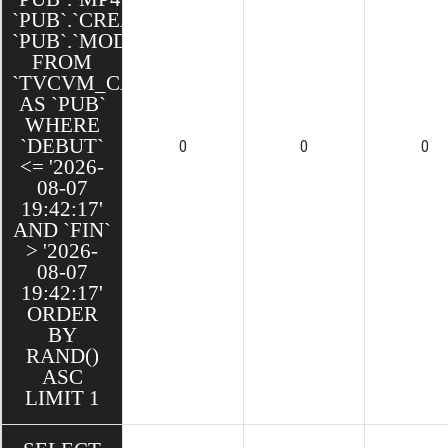
`PUB`.`CREATED`,
`PUB`.`MODIFIED`
FROM
`TVCVM_CAKE`.`PUBS`
AS `PUB`
WHERE
`DEBUT`
0
0
0
<= '2026-
08-07
19:42:17'
AND `FIN`
> '2026-
08-07
19:42:17'
ORDER
BY
RAND()
ASC
LIMIT 1