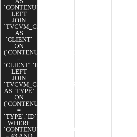
AS
`CONTENU`
LEFT
JOIN
`TVCVM_CAKE`.`CLIENTS`
AS
`CLIENT`
ON
(`CONTENU`.`CLIENT_ID`
=
`CLIENT`.`ID`)
LEFT
JOIN
`TVCVM_CAKE`.`TYPES`
AS `TYPE`
ON
(`CONTENU`.`TYPE_ID`
=
`TYPE`.`ID`)
WHERE
`CONTENU`.`CLIENT_ID`
= 43 AND