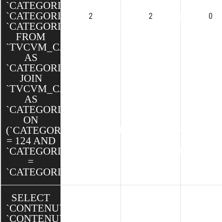
`CATEGORIESCONTENUS`.`ID`,
`CATEGORIESCONTENUS`.`CATEGORIE_ID`,
2
2
0
`CATEGORIESCONTENUS`.`CONTENU_ID`
FROM
`TVCVM_CAKE`.`CATEGORIES`
AS
`CATEGORIE`
JOIN
`TVCVM_CAKE`.`CATEGORIES_CONTENUS`
AS
`CATEGORIESCONTENUS`
ON
(`CATEGORIESCONTENUS`.`CONTENU_ID`
= 124 AND
`CATEGORIESCONTENUS`.`CATEGORIE_ID`
=
`CATEGORIE`.`ID`)
SELECT
`CONTENU`.`ID`,
`CONTENU`.`CATEGORIE_ID`,