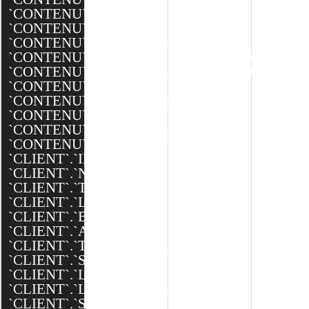
`CONTENU`.`BANNIERE_L`,
`CONTENU`.`BANNIERE_M`,
`CONTENU`.`EQUIPEMENTS`,
`CONTENU`.`DESCRIPTION_TECHNIQUES`,
`CONTENU`.`AFFICHER_PORTFOLIO`,
`CONTENU`.`SEO_SLUG`,
`CONTENU`.`SEO_TITLE`,
`CONTENU`.`SEO_DESCRIPTION`,
`CONTENU`.`CREATED`,
`CONTENU`.`MODIFIED`,
`CLIENT`.`ID`,
`CLIENT`.`NOM`,
`CLIENT`.`TEXTE`,
`CLIENT`.`LOGO`,
`CLIENT`.`BANNIERE`,
`CLIENT`.`ADRESSE`,
`CLIENT`.`TELEPHONE`,
`CLIENT`.`SITE_WEB`,
`CLIENT`.`LATITUDE`,
`CLIENT`.`LONGITUDE`,
`CLIENT`.`SEO_SLUG`,