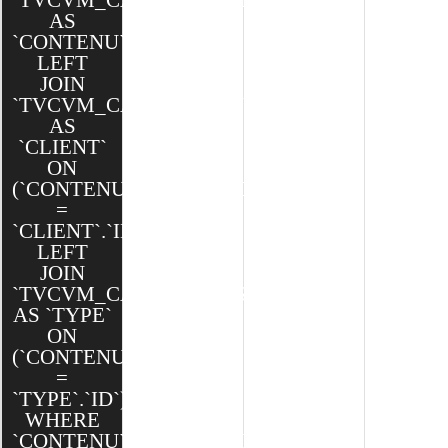
`TVCVM_CAKE`.`CONTENUS`
AS
`CONTENU`
LEFT
JOIN
`TVCVM_CAKE`.`CLIENTS`
AS
`CLIENT`
ON
(`CONTENU`.`CLIENT_ID`
=
`CLIENT`.`ID`)
LEFT
JOIN
`TVCVM_CAKE`.`TYPES`
AS `TYPE`
ON
(`CONTENU`.`TYPE_ID`
=
`TYPE`.`ID`)
WHERE
`CONTENU`.`CATEGORIE_ID`