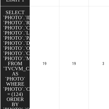
SELECT
`PHOTO`.`ID`,
`PHOTO`.`REL`,
`PHOTO`.`CONTENU_ID`,
`PHOTO`.`LEGENDE`,
`PHOTO`.`PATH`,
`PHOTO`.`DIMENSION`,
`PHOTO`.`ORDRE`,
`PHOTO`.`CREATED`,
`PHOTO`.`MODIFIED`
FROM
19
19
3
`TVCVM_CAKE`.`PHOTOS`
AS
`PHOTO`
WHERE
`PHOTO`.`CONTENU_ID`
= (124)
ORDER
BY