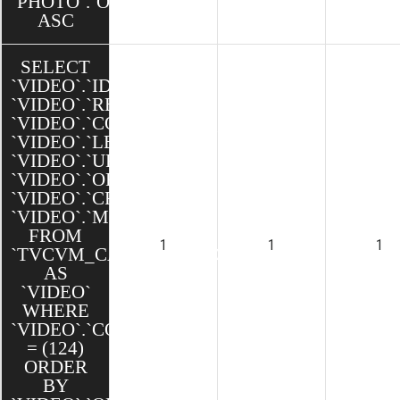
`PHOTO`.`ORDRE`
ASC
SELECT
`VIDEO`.`ID`,
`VIDEO`.`REL`,
`VIDEO`.`CONTENU_ID`,
`VIDEO`.`LEGENDE`,
`VIDEO`.`URL`,
`VIDEO`.`ORDRE`,
`VIDEO`.`CREATED`,
`VIDEO`.`MODIFIED`
FROM
1
1
1
`TVCVM_CAKE`.`VIDEOS`
AS
`VIDEO`
WHERE
`VIDEO`.`CONTENU_ID`
= (124)
ORDER
BY