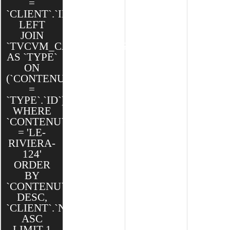
=
`CLIENT`.`ID`)
LEFT
JOIN
`TVCVM_CAKE`.`TYPES`
AS `TYPE`
ON
(`CONTENU`.`TYPE_ID`
=
`TYPE`.`ID`)
WHERE
`CONTENU`.`SEO_SLUG`
= 'LE-
RIVIERA-
124'
ORDER
BY
`CONTENU`.`CREATED`
DESC,
`CLIENT`.`NOM`
ASC
LIMIT 1