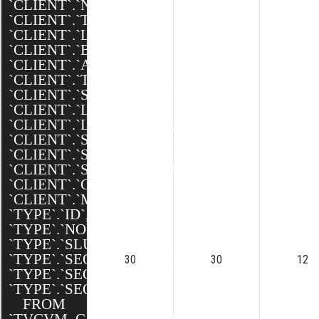
`CLIENT`.`NOM`,
`CLIENT`.`TEXTE`,
`CLIENT`.`LOGO`,
`CLIENT`.`BANNIERE`,
`CLIENT`.`ADRESSE`,
`CLIENT`.`TELEPHONE`,
`CLIENT`.`SITE_WEB`,
`CLIENT`.`LATITUDE`,
`CLIENT`.`LONGITUDE`,
`CLIENT`.`SEO_SLUG`,
`CLIENT`.`SEO_TITLE`,
`CLIENT`.`SEO_DESCRIPTION`,
`CLIENT`.`CREATED`,
`CLIENT`.`MODIFIED`,
`TYPE`.`ID`,
`TYPE`.`NOM`,
`TYPE`.`SLUG`,
`TYPE`.`SEO_DESCRIPTION`,
30
30
12
`TYPE`.`SEO_TITLE`,
`TYPE`.`SEO_SLUG`
FROM