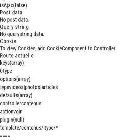
isAjax
(false)
Post data
No post data.
Query string
No querystring data.
Cookie
To view Cookies, add CookieComponent to Controller
Route actuelle
keys
(array)
0
type
options
(array)
type
videos|photos|articles
defaults
(array)
controller
contenus
action
voir
plugin
(null)
template
/contenus/:type/*
====