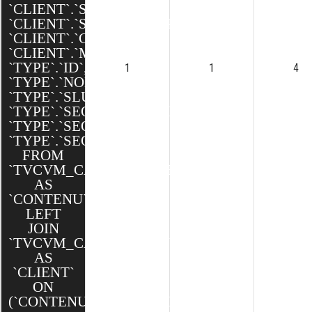
`CLIENT`.`SEO_TITLE`,
`CLIENT`.`SEO_DESCRIPTION`,
`CLIENT`.`CREATED`,
`CLIENT`.`MODIFIED`,
`TYPE`.`ID`,
1
1
4
`TYPE`.`NOM`,
`TYPE`.`SLUG`,
`TYPE`.`SEO_DESCRIPTION`,
`TYPE`.`SEO_TITLE`,
`TYPE`.`SEO_SLUG`
FROM
`TVCVM_CAKE`.`CONTENUS`
AS
`CONTENU`
LEFT
JOIN
`TVCVM_CAKE`.`CLIENTS`
AS
`CLIENT`
ON
(`CONTENU`.`CLIENT_ID`