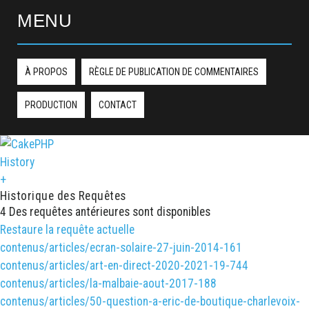
MENU
À PROPOS
RÈGLE DE PUBLICATION DE COMMENTAIRES
PRODUCTION
CONTACT
History
+
Historique des Requêtes
4 Des requêtes antérieures sont disponibles
Restaure la requête actuelle
contenus/articles/ecran-solaire-27-juin-2014-161
contenus/articles/art-en-direct-2020-2021-19-744
contenus/articles/la-malbaie-aout-2017-188
contenus/articles/50-question-a-eric-de-boutique-charlevoix-