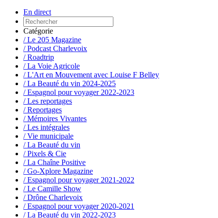
En direct
Catégorie
/ Le 205 Magazine
/ Podcast Charlevoix
/ Roadtrip
/ La Voie Agricole
/ L'Art en Mouvement avec Louise F Belley
/ La Beauté du vin 2024-2025
/ Espagnol pour voyager 2022-2023
/ Les reportages
/ Reportages
/ Mémoires Vivantes
/ Les intégrales
/ Vie municipale
/ La Beauté du vin
/ Pixels & Cie
/ La Chaîne Positive
/ Go-Xplore Magazine
/ Espagnol pour voyager 2021-2022
/ Le Camille Show
/ Drône Charlevoix
/ Espagnol pour voyager 2020-2021
/ La Beauté du vin 2022-2023