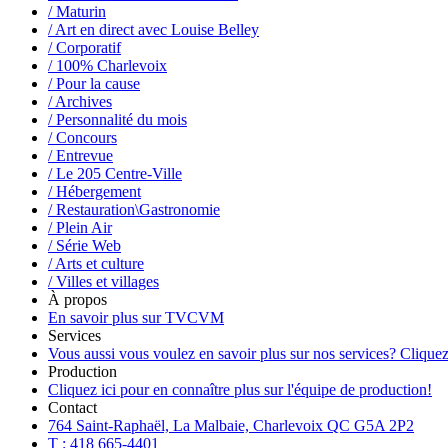
/ Maturin
/ Art en direct avec Louise Belley
/ Corporatif
/ 100% Charlevoix
/ Pour la cause
/ Archives
/ Personnalité du mois
/ Concours
/ Entrevue
/ Le 205 Centre-Ville
/ Hébergement
/ Restauration\Gastronomie
/ Plein Air
/ Série Web
/ Arts et culture
/ Villes et villages
À propos
En savoir plus sur TVCVM
Services
Vous aussi vous voulez en savoir plus sur nos services? Cliquez
Production
Cliquez ici pour en connaître plus sur l'équipe de production!
Contact
764 Saint-Raphaël, La Malbaie, Charlevoix QC G5A 2P2
T : 418 665-4401