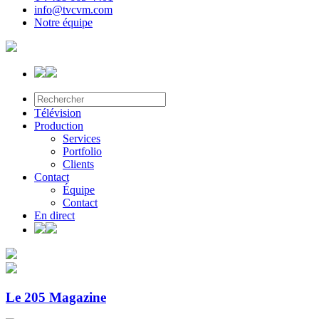
info@tvcvm.com
Notre équipe
Télévision
Production
Services
Portfolio
Clients
Contact
Équipe
Contact
En direct
Le 205 Magazine