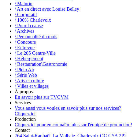
/ Maturin
/ Art en direct avec Louise Belley
/ Corporatif
/ 100% Charlevoix
/ Pour la cause
/ Archives
/ Personnalité du mois
/ Concours
/ Entrevue
/ Le 205 Centre-Ville
/ Hébergement
/ Restauration\Gastronomie
/ Plein Air
/ Série Web
/ Arts et culture
/ Villes et villages
À propos
En savoir plus sur TVCVM
Services
Vous aussi vous voulez en savoir plus sur nos services?
Cliquez ici
Production
Cliquez ici pour en connaître plus sur l'équipe de production!
Contact
764 Saint-Raphaël, La Malbaie, Charlevoix QC G5A 2P2