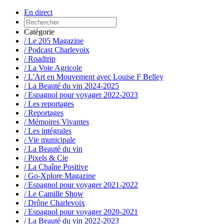
En direct
Catégorie
/ Le 205 Magazine
/ Podcast Charlevoix
/ Roadtrip
/ La Voie Agricole
/ L'Art en Mouvement avec Louise F Belley
/ La Beauté du vin 2024-2025
/ Espagnol pour voyager 2022-2023
/ Les reportages
/ Reportages
/ Mémoires Vivantes
/ Les intégrales
/ Vie municipale
/ La Beauté du vin
/ Pixels & Cie
/ La Chaîne Positive
/ Go-Xplore Magazine
/ Espagnol pour voyager 2021-2022
/ Le Camille Show
/ Drône Charlevoix
/ Espagnol pour voyager 2020-2021
/ La Beauté du vin 2022-2023