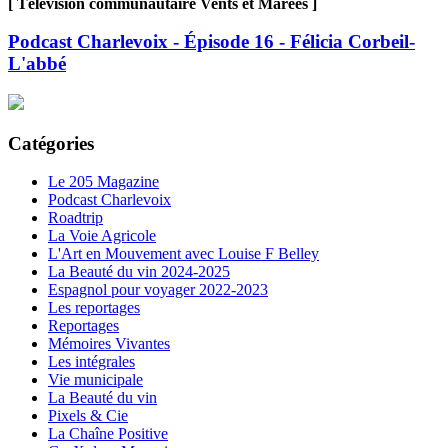
[ Télévision communautaire Vents et Marées ]
Podcast Charlevoix - Épisode 16 - Félicia Corbeil-
L'abbé
Catégories
Le 205 Magazine
Podcast Charlevoix
Roadtrip
La Voie Agricole
L'Art en Mouvement avec Louise F Belley
La Beauté du vin 2024-2025
Espagnol pour voyager 2022-2023
Les reportages
Reportages
Mémoires Vivantes
Les intégrales
Vie municipale
La Beauté du vin
Pixels & Cie
La Chaîne Positive