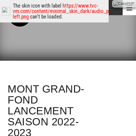
The skin icon with label
https://www.tvc-
vm.com/content/minimal_skin_dark/audio_player_skin/p
left.png
can't be loaded.
MONT GRAND-
FOND
LANCEMENT
SAISON 2022-
2023