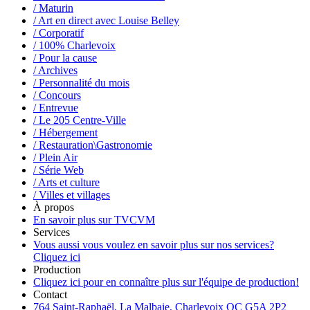
/ Maturin
/ Art en direct avec Louise Belley
/ Corporatif
/ 100% Charlevoix
/ Pour la cause
/ Archives
/ Personnalité du mois
/ Concours
/ Entrevue
/ Le 205 Centre-Ville
/ Hébergement
/ Restauration\Gastronomie
/ Plein Air
/ Série Web
/ Arts et culture
/ Villes et villages
À propos
En savoir plus sur TVCVM
Services
Vous aussi vous voulez en savoir plus sur nos services?
Cliquez ici
Production
Cliquez ici pour en connaître plus sur l'équipe de production!
Contact
764 Saint-Raphaël, La Malbaie, Charlevoix QC G5A 2P2