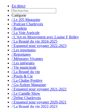
En direct
Catégorie
/ Le 205 Magazine
/ Podcast Charlevoix
/ Roadtrip
/ La Voie Agricole
/ L'Art en Mouvement avec Louise F Belley
/ La Beauté du vin 2024-2025
/ Espagnol pour voyager 2022-2023
/ Les reportages
/ Reportages
/ Mémoires Vivantes
/ Les intégrales
/ Vie municipale
/ La Beauté du vin
/ Pixels & Cie
/ La Chaîne Positive
/ Go-Xplore Magazine
/ Espagnol pour voyager 2021-2022
/ Le Camille Show
/ Drône Charlevoix
/ Espagnol pour voyager 2020-2021
/ La Beauté du vin 2022-2023