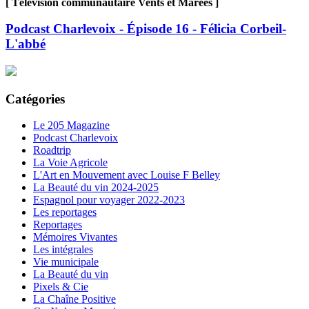
[ Télévision communautaire Vents et Marées ]
Podcast Charlevoix - Épisode 16 - Félicia Corbeil-
L'abbé
Catégories
Le 205 Magazine
Podcast Charlevoix
Roadtrip
La Voie Agricole
L'Art en Mouvement avec Louise F Belley
La Beauté du vin 2024-2025
Espagnol pour voyager 2022-2023
Les reportages
Reportages
Mémoires Vivantes
Les intégrales
Vie municipale
La Beauté du vin
Pixels & Cie
La Chaîne Positive