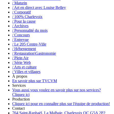
/ Maturin
/ Art en direct avec Louise Belley
/ Corporatif
/ 100% Charlevoix
/ Pour la cause
/ Archives
/ Personnalité du mois
/ Concours
/ Entrevue
/ Le 205 Centre-Ville
/ Hébergement
/ Restauration\Gastronomie
/ Plein Air
/ Série Web
/ Arts et culture
/ Villes et villages
À propos
En savoir plus sur TVCVM
Services
Vous aussi vous voulez en savoir plus sur nos services?
Cliquez ici
Production
Cliquez ici pour en connaître plus sur l'équipe de production!
Contact
764 Saint-Raphaël, La Malbaie, Charlevoix QC G5A 2P2