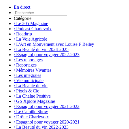
En direct
Catégorie
/ Le 205 Magazine
/ Podcast Charlevoix
/ Roadtrip
/ La Voie Agricole
/ L'Art en Mouvement avec Louise F Belley
/ La Beauté du vin 2024-2025
/ Espagnol pour voyager 2022-2023
/ Les reportages
/ Reportages
/ Mémoires Vivantes
/ Les intégrales
/ Vie municipale
/ La Beauté du vin
/ Pixels & Cie
/ La Chaîne Positive
/ Go-Xplore Magazine
/ Espagnol pour voyager 2021-2022
/ Le Camille Show
/ Drône Charlevoix
/ Espagnol pour voyager 2020-2021
/ La Beauté du vin 2022-2023