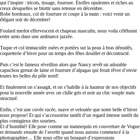
qui l’inspire : tricots, tissage, fourrure. Étoffes opulentes et riches au
creux desquelles se blottir sans retenue en décembre.
Robe bordeaux, col de fourrure et coupe à la main : voici venir un
élégant soir de décembre!
Foulard merlot effervescent et chapeau masculin, nous voila célébrant
entre amis dans une ambiance jazzée.
Tuque et col immaculée osées et portées sur la peau à bras dénudés,
coquetterie d’hiver pour un temps des fêtes douillet et décontracté.
Puis c’est le fameux réveillon alors que Nancy revêt un adorable
capuchon grenat de laine et fourrure d’alpagas qui ferait rêver d’envie
toutes les belles du pôle nord!
Et finalement on s’assagit, et on s’habille à la hauteur de nos objectifs
pour la nouvelle année avec un châle gris et noir au chic souple mais
structuré.
Enfin, c’est une cuvée racée, suave et veloutée que notre belle d’hiver
nous propose! Et qui s’accessoirise tantôt d’un regard intense tantôt du
plus contagieux des sourires.
Et d’humilité! Elle pose comme un mannequin en couverture de Vogue
et demande ensuite de l’avertir quand nous aurons commencé à la
photographier… Elle nous offre un bouquet d’expressions