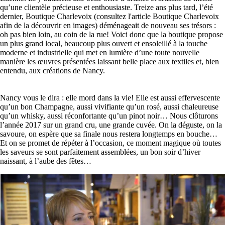
qu’une clientèle précieuse et enthousiaste. Treize ans plus tard, l’été
dernier, Boutique Charlevoix (consultez l'article Boutique Charlevoix
afin de la découvrir en images) déménageait de nouveau ses trésors :
oh pas bien loin, au coin de la rue! Voici donc que la boutique propose
un plus grand local, beaucoup plus ouvert et ensoleillé à la touche
moderne et industrielle qui met en lumière d’une toute nouvelle
manière les œuvres présentées laissant belle place aux textiles et, bien
entendu, aux créations de Nancy.
Nancy vous le dira : elle mord dans la vie! Elle est aussi effervescente
qu’un bon Champagne, aussi vivifiante qu’un rosé, aussi chaleureuse
qu’un whisky, aussi réconfortante qu’un pinot noir… Nous clôturons
l’année 2017 sur un grand cru, une grande cuvée. On la déguste, on la
savoure, on espère que sa finale nous restera longtemps en bouche…
Et on se promet de répéter à l’occasion, ce moment magique où toutes
les saveurs se sont parfaitement assemblées, un bon soir d’hiver
naissant, à l’aube des fêtes…