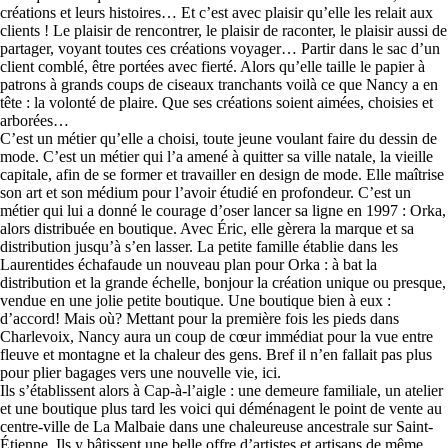
créations et leurs histoires… Et c’est avec plaisir qu’elle les relait aux
clients ! Le plaisir de rencontrer, le plaisir de raconter, le plaisir aussi de
partager, voyant toutes ces créations voyager… Partir dans le sac d’un
client comblé, être portées avec fierté. Alors qu’elle taille le papier à
patrons à grands coups de ciseaux tranchants voilà ce que Nancy a en
tête : la volonté de plaire. Que ses créations soient aimées, choisies et
arborées…
C’est un métier qu’elle a choisi, toute jeune voulant faire du dessin de
mode. C’est un métier qui l’a amené à quitter sa ville natale, la vieille
capitale, afin de se former et travailler en design de mode. Elle maîtrise
son art et son médium pour l’avoir étudié en profondeur. C’est un
métier qui lui a donné le courage d’oser lancer sa ligne en 1997 : Orka,
alors distribuée en boutique. Avec Éric, elle gèrera la marque et sa
distribution jusqu’à s’en lasser. La petite famille établie dans les
Laurentides échafaude un nouveau plan pour Orka : à bat la
distribution et la grande échelle, bonjour la création unique ou presque,
vendue en une jolie petite boutique. Une boutique bien à eux :
d’accord! Mais où? Mettant pour la première fois les pieds dans
Charlevoix, Nancy aura un coup de cœur immédiat pour la vue entre
fleuve et montagne et la chaleur des gens. Bref il n’en fallait pas plus
pour plier bagages vers une nouvelle vie, ici.
Ils s’établissent alors à Cap-à-l’aigle : une demeure familiale, un atelier
et une boutique plus tard les voici qui déménagent le point de vente au
centre-ville de La Malbaie dans une chaleureuse ancestrale sur Saint-
Étienne. Ils y bâtissent une belle offre d’artistes et artisans de même