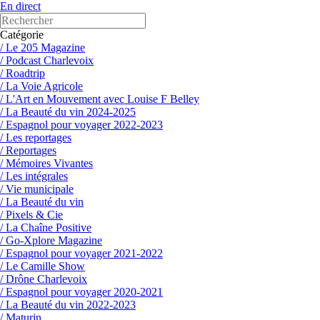
En direct
Catégorie
/ Le 205 Magazine
/ Podcast Charlevoix
/ Roadtrip
/ La Voie Agricole
/ L'Art en Mouvement avec Louise F Belley
/ La Beauté du vin 2024-2025
/ Espagnol pour voyager 2022-2023
/ Les reportages
/ Reportages
/ Mémoires Vivantes
/ Les intégrales
/ Vie municipale
/ La Beauté du vin
/ Pixels & Cie
/ La Chaîne Positive
/ Go-Xplore Magazine
/ Espagnol pour voyager 2021-2022
/ Le Camille Show
/ Drône Charlevoix
/ Espagnol pour voyager 2020-2021
/ La Beauté du vin 2022-2023
/ Maturin