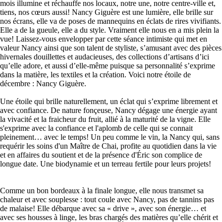
mois illumine et réchauffe nos locaux, notre une, notre centre-ville et,
tiens, nos cœurs aussi! Nancy Giguère est une lumière, elle brille sur
nos écrans, elle va de poses de mannequins en éclats de rires vivifiants.
Elle a de la gueule, elle a du style. Vraiment elle nous en a mis plein la
vue! Laissez-vous envelopper par cette séance intimiste qui met en
valeur Nancy ainsi que son talent de styliste, s’amusant avec des pièces
hivernales douillettes et audacieuses, des collections d’artisans d’ici
qu’elle adore, et aussi d’elle-même puisque sa personnalité s’exprime
dans la matière, les textiles et la création. Voici notre étoile de
décembre : Nancy Giguère.
Une étoile qui brille naturellement, un éclat qui s’exprime librement et
avec confiance. De nature fonçeuse, Nancy dégage une énergie ayant
la vivacité et la fraicheur du fruit, allié à la maturité de la vigne. Elle
s'exprime avec la confiance et l'aplomb de celle qui se connait
pleinement… avec le temps! Un peu comme le vin, la Nancy qui, sans
requérir les soins d'un Maître de Chai, profite au quotidien dans la vie
et en affaires du soutient et de la présence d'Éric son complice de
longue date. Une biodynamie et un terreau fertile pour leurs projets!
Comme un bon bordeaux à la finale longue, elle nous transmet sa
chaleur et avec souplesse : tout coule avec Nancy, pas de tannins pas
de malaise! Elle débarque avec sa « drive », avec son énergie… et
avec ses housses à linge, les bras chargés des matières qu’elle chérit et