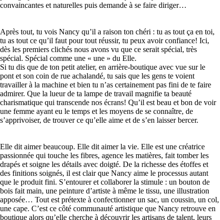
convaincantes et naturelles puis demande à se faire diriger…
Après tout, tu vois Nancy qu’il a raison ton chéri : tu as tout ça en toi,
tu as tout ce qu’il faut pour tout réussir, tu peux avoir confiance! Ici,
dès les premiers clichés nous avons vu que ce serait spécial, très
spécial. Spécial comme une « une » du Elle.
Si tu dis que de ton petit atelier, en arrière-boutique avec vue sur le
pont et son coin de rue achalandé, tu sais que les gens te voient
travailler à la machine et bien tu n’as certainement pas fini de te faire
admirer. Que la lueur de ta lampe de travail magnifie ta beauté
charismatique qui transcende nos écrans! Qu’il est beau et bon de voir
une femme ayant eu le temps et les moyens de se connaître, de
s’apprivoiser, de trouver ce qu’elle aime et de s’en laisser bercer.
Elle dit aimer beaucoup. Elle dit aimer la vie. Elle est une créatrice
passionnée qui touche les fibres, agence les matières, fait tomber les
drapés et soigne les détails avec doigté. De la richesse des étoffes et
des finitions soignés, il est clair que Nancy aime le processus autant
que le produit fini. S’entourer et collaborer la stimule : un bouton de
bois fait main, une peinture d’artiste à même le tissu, une illustration
apposée… Tout est prétexte à confectionner un sac, un coussin, un col,
une cape. C’est ce côté communauté artistique que Nancy retrouve en
boutique alors qu’elle cherche à découvrir les artisans de talent, leurs