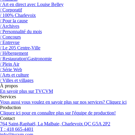
/ Art en direct avec Louise Belley
/ Corporatif
/ 100% Charlevoix
/ Pour la cause
/ Archives
/ Personnalité du mois
/ Concours
/ Entrevue
/ Le 205 Centre-Ville
/ Hébergement
/ Restauration\Gastronomie
/ Plein Air
/ Série Web
/ Arts et culture
/ Villes et villages
À propos
En savoir plus sur TVCVM
Services
Vous aussi vous voulez en savoir plus sur nos services? Cliquez ici
Production
Cliquez ici pour en connaître plus sur l'équipe de production!
Contact
764 Saint-Raphaël, La Malbaie, Charlevoix QC G5A 2P2
T : 418 665-4401
info@tvcvm.com