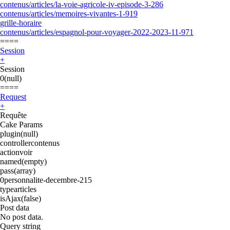
contenus/articles/la-voie-agricole-iv-episode-3-286
contenus/articles/memoires-vivantes-1-919
grille-horaire
contenus/articles/espagnol-pour-voyager-2022-2023-11-971
====
Session
+
Session
0
(null)
====
Request
+
Requête
Cake Params
plugin
(null)
controller
contenus
action
voir
named
(empty)
pass
(array)
0
personnalite-decembre-215
type
articles
isAjax
(false)
Post data
No post data.
Query string