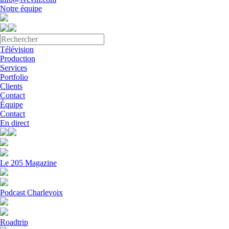
Notre équipe
Télévision
Production
Services
Portfolio
Clients
Contact
Équipe
Contact
En direct
Le 205 Magazine
Podcast Charlevoix
Roadtrip