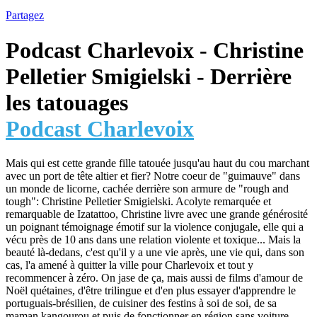
Partagez
Podcast Charlevoix - Christine
Pelletier Smigielski - Derrière
les tatouages
Podcast Charlevoix
Mais qui est cette grande fille tatouée jusqu'au haut du cou marchant
avec un port de tête altier et fier? Notre coeur de "guimauve" dans
un monde de licorne, cachée derrière son armure de "rough and
tough": Christine Pelletier Smigielski. Acolyte remarquée et
remarquable de Izatattoo, Christine livre avec une grande générosité
un poignant témoignage émotif sur la violence conjugale, elle qui a
vécu près de 10 ans dans une relation violente et toxique... Mais la
beauté là-dedans, c'est qu'il y a une vie après, une vie qui, dans son
cas, l'a amené à quitter la ville pour Charlevoix et tout y
recommencer à zéro. On jase de ça, mais aussi de films d'amour de
Noël quétaines, d'être trilingue et d'en plus essayer d'apprendre le
portuguais-brésilien, de cuisiner des festins à soi de soi, de sa
maman kangourou et puis de fonctionner en région sans voiture.