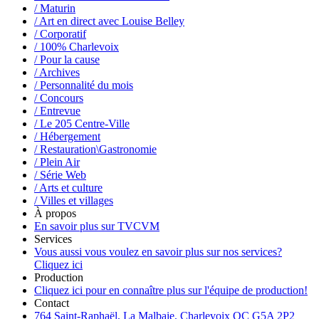
/ Maturin
/ Art en direct avec Louise Belley
/ Corporatif
/ 100% Charlevoix
/ Pour la cause
/ Archives
/ Personnalité du mois
/ Concours
/ Entrevue
/ Le 205 Centre-Ville
/ Hébergement
/ Restauration\Gastronomie
/ Plein Air
/ Série Web
/ Arts et culture
/ Villes et villages
À propos
En savoir plus sur TVCVM
Services
Vous aussi vous voulez en savoir plus sur nos services?
Cliquez ici
Production
Cliquez ici pour en connaître plus sur l'équipe de production!
Contact
764 Saint-Raphaël, La Malbaie, Charlevoix QC G5A 2P2