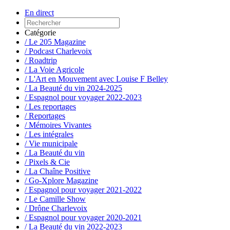
En direct
Catégorie
/ Le 205 Magazine
/ Podcast Charlevoix
/ Roadtrip
/ La Voie Agricole
/ L'Art en Mouvement avec Louise F Belley
/ La Beauté du vin 2024-2025
/ Espagnol pour voyager 2022-2023
/ Les reportages
/ Reportages
/ Mémoires Vivantes
/ Les intégrales
/ Vie municipale
/ La Beauté du vin
/ Pixels & Cie
/ La Chaîne Positive
/ Go-Xplore Magazine
/ Espagnol pour voyager 2021-2022
/ Le Camille Show
/ Drône Charlevoix
/ Espagnol pour voyager 2020-2021
/ La Beauté du vin 2022-2023