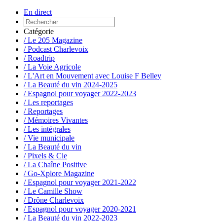
En direct
Catégorie
/ Le 205 Magazine
/ Podcast Charlevoix
/ Roadtrip
/ La Voie Agricole
/ L'Art en Mouvement avec Louise F Belley
/ La Beauté du vin 2024-2025
/ Espagnol pour voyager 2022-2023
/ Les reportages
/ Reportages
/ Mémoires Vivantes
/ Les intégrales
/ Vie municipale
/ La Beauté du vin
/ Pixels & Cie
/ La Chaîne Positive
/ Go-Xplore Magazine
/ Espagnol pour voyager 2021-2022
/ Le Camille Show
/ Drône Charlevoix
/ Espagnol pour voyager 2020-2021
/ La Beauté du vin 2022-2023