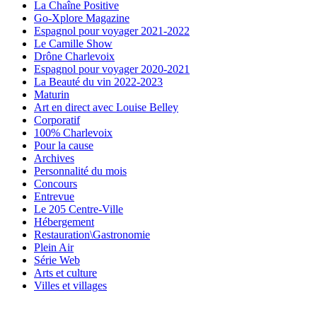
La Chaîne Positive
Go-Xplore Magazine
Espagnol pour voyager 2021-2022
Le Camille Show
Drône Charlevoix
Espagnol pour voyager 2020-2021
La Beauté du vin 2022-2023
Maturin
Art en direct avec Louise Belley
Corporatif
100% Charlevoix
Pour la cause
Archives
Personnalité du mois
Concours
Entrevue
Le 205 Centre-Ville
Hébergement
Restauration\Gastronomie
Plein Air
Série Web
Arts et culture
Villes et villages