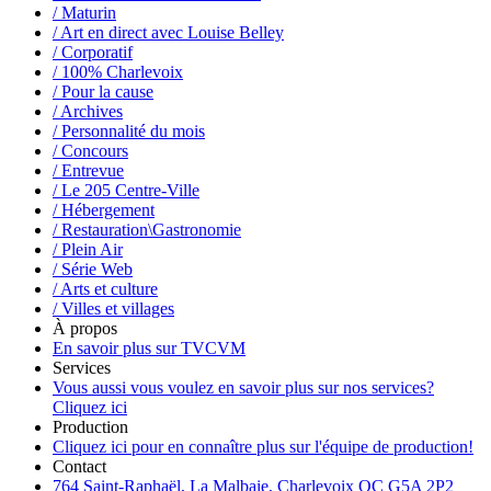
/ Maturin
/ Art en direct avec Louise Belley
/ Corporatif
/ 100% Charlevoix
/ Pour la cause
/ Archives
/ Personnalité du mois
/ Concours
/ Entrevue
/ Le 205 Centre-Ville
/ Hébergement
/ Restauration\Gastronomie
/ Plein Air
/ Série Web
/ Arts et culture
/ Villes et villages
À propos
En savoir plus sur TVCVM
Services
Vous aussi vous voulez en savoir plus sur nos services?
Cliquez ici
Production
Cliquez ici pour en connaître plus sur l'équipe de production!
Contact
764 Saint-Raphaël, La Malbaie, Charlevoix QC G5A 2P2