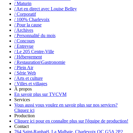
/ Maturin
/ Art en direct avec Louise Belley
/ Corporatif
/ 100% Charlevoix
/ Pour la cause
/ Archives
/ Personnalité du mois
/ Concours
/ Entrevue
/ Le 205 Centre-Ville
/ Hébergement
/ Restauration\Gastronomie
/ Plein Air
/ Série Web
/ Arts et culture
/ Villes et villages
À propos
En savoir plus sur TVCVM
Services
Vous aussi vous voulez en savoir plus sur nos services?
Cliquez ici
Production
Cliquez ici pour en connaître plus sur l'équipe de production!
Contact
764 Saint-Raphaël, La Malbaie, Charlevoix QC G5A 2P2