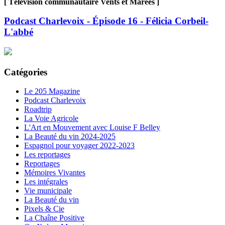
[ Télévision communautaire Vents et Marées ]
Podcast Charlevoix - Épisode 16 - Félicia Corbeil-
L'abbé
Catégories
Le 205 Magazine
Podcast Charlevoix
Roadtrip
La Voie Agricole
L'Art en Mouvement avec Louise F Belley
La Beauté du vin 2024-2025
Espagnol pour voyager 2022-2023
Les reportages
Reportages
Mémoires Vivantes
Les intégrales
Vie municipale
La Beauté du vin
Pixels & Cie
La Chaîne Positive