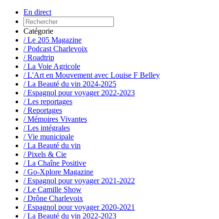
En direct
Catégorie
/ Le 205 Magazine
/ Podcast Charlevoix
/ Roadtrip
/ La Voie Agricole
/ L'Art en Mouvement avec Louise F Belley
/ La Beauté du vin 2024-2025
/ Espagnol pour voyager 2022-2023
/ Les reportages
/ Reportages
/ Mémoires Vivantes
/ Les intégrales
/ Vie municipale
/ La Beauté du vin
/ Pixels & Cie
/ La Chaîne Positive
/ Go-Xplore Magazine
/ Espagnol pour voyager 2021-2022
/ Le Camille Show
/ Drône Charlevoix
/ Espagnol pour voyager 2020-2021
/ La Beauté du vin 2022-2023