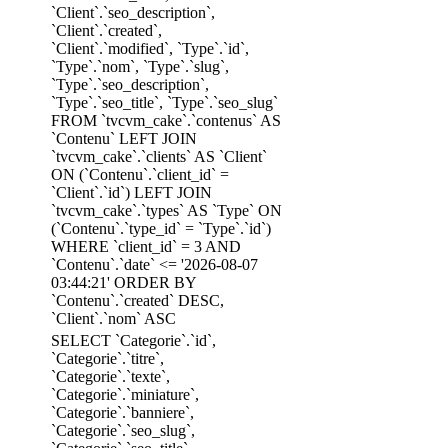
`Client`.`seo_description`,
`Client`.`created`,
`Client`.`modified`, `Type`.`id`,
`Type`.`nom`, `Type`.`slug`,
`Type`.`seo_description`,
`Type`.`seo_title`, `Type`.`seo_slug`
FROM `tvcvm_cake`.`contenus` AS
`Contenu` LEFT JOIN
`tvcvm_cake`.`clients` AS `Client`
ON (`Contenu`.`client_id` =
`Client`.`id`) LEFT JOIN
`tvcvm_cake`.`types` AS `Type` ON
(`Contenu`.`type_id` = `Type`.`id`)
WHERE `client_id` = 3 AND
`Contenu`.`date` <= '2026-08-07
03:44:21' ORDER BY
`Contenu`.`created` DESC,
`Client`.`nom` ASC
SELECT `Categorie`.`id`,
`Categorie`.`titre`,
`Categorie`.`texte`,
`Categorie`.`miniature`,
`Categorie`.`banniere`,
`Categorie`.`seo_slug`,