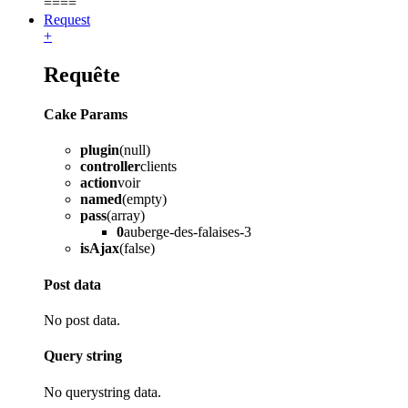
====
Request
+
Requête
Cake Params
plugin
(null)
controller
clients
action
voir
named
(empty)
pass
(array)
0
auberge-des-falaises-3
isAjax
(false)
Post data
No post data.
Query string
No querystring data.