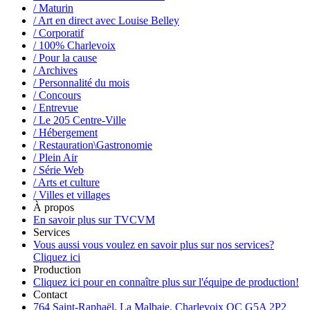
/ Maturin
/ Art en direct avec Louise Belley
/ Corporatif
/ 100% Charlevoix
/ Pour la cause
/ Archives
/ Personnalité du mois
/ Concours
/ Entrevue
/ Le 205 Centre-Ville
/ Hébergement
/ Restauration\Gastronomie
/ Plein Air
/ Série Web
/ Arts et culture
/ Villes et villages
À propos
En savoir plus sur TVCVM
Services
Vous aussi vous voulez en savoir plus sur nos services?
Cliquez ici
Production
Cliquez ici pour en connaître plus sur l'équipe de production!
Contact
764 Saint-Raphaël, La Malbaie, Charlevoix QC G5A 2P2