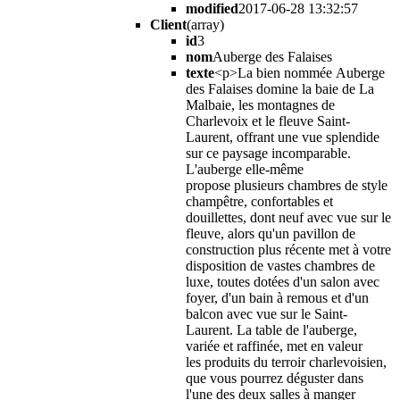
modified
2017-06-28 13:32:57
Client
(array)
id
3
nom
Auberge des Falaises
texte
<p>La bien nommée Auberge
des Falaises domine la baie de La
Malbaie, les montagnes de
Charlevoix et le fleuve Saint-
Laurent, offrant une vue splendide
sur ce paysage incomparable.
L'auberge elle-même
propose plusieurs chambres de style
champêtre, confortables et
douillettes, dont neuf avec vue sur le
fleuve, alors qu'un pavillon de
construction plus récente met à votre
disposition de vastes chambres de
luxe, toutes dotées d'un salon avec
foyer, d'un bain à remous et d'un
balcon avec vue sur le Saint-
Laurent. La table de l'auberge,
variée et raffinée, met en valeur
les produits du terroir charlevoisien,
que vous pourrez déguster dans
l'une des deux salles à manger