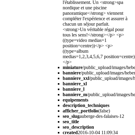
l'établissement. Un <strong>spa
nordique et une piscine
panoramique</strong> viennent
compléter l'expérience et assurer à
chacun un séjour parfait.
<strong>Un véritable régal pour
tous les sens!</strong></p> <p>
((type=video medias=1
position=centre))</p> <p>
((type=album
medias=1,2,3,4,5,6,7 position=centre)
</p>
miniature
/public_upload/images/hebe
banniere
/public_upload/images/heber
banniere_xxl
/public_upload/images/h
banniere_xl
banniere_l
banniere_m
/public_upload/images/he
equipements
description_techniques
afficher_portfolio
(false)
seo_slug
auberge-des-falaises-12
seo_title
seo_description
created
2016-10-04 11:09:34