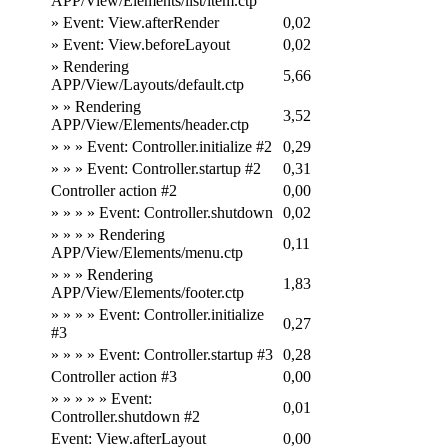
APP/View/Elements/list/item.ctp
» Event: View.afterRender
0,02
» Event: View.beforeLayout
0,02
» Rendering
5,66
APP/View/Layouts/default.ctp
» » Rendering
3,52
APP/View/Elements/header.ctp
» » » Event: Controller.initialize #2
0,29
» » » Event: Controller.startup #2
0,31
Controller action #2
0,00
» » » » Event: Controller.shutdown
0,02
» » » » Rendering
0,11
APP/View/Elements/menu.ctp
» » » Rendering
1,83
APP/View/Elements/footer.ctp
» » » » Event: Controller.initialize
0,27
#3
» » » » Event: Controller.startup #3
0,28
Controller action #3
0,00
» » » » » Event:
0,01
Controller.shutdown #2
Event: View.afterLayout
0,00