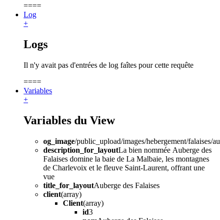
====
Log
+
Logs
Il n'y avait pas d'entrées de log faîtes pour cette requête
====
Variables
+
Variables du View
og_image
/public_upload/images/hebergement/falaises/
description_for_layout
La bien nommée Auberge des
Falaises domine la baie de La Malbaie, les montagnes
de Charlevoix et le fleuve Saint-Laurent, offrant une
vue
title_for_layout
Auberge des Falaises
client
(array)
Client
(array)
id
3