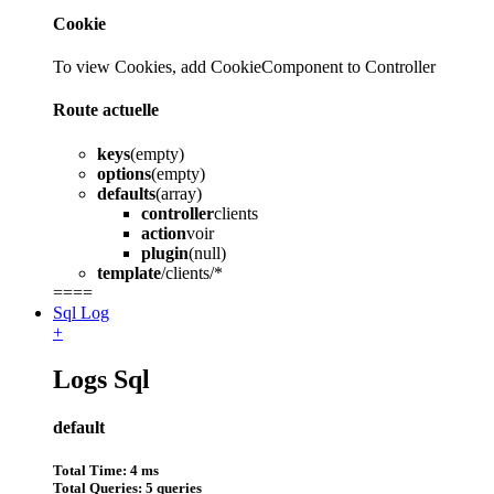
Cookie
To view Cookies, add CookieComponent to Controller
Route actuelle
keys
(empty)
options
(empty)
defaults
(array)
controller
clients
action
voir
plugin
(null)
template
/clients/*
====
Sql Log
+
Logs Sql
default
Total Time: 4 ms
Total Queries: 5 queries