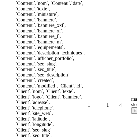
`Contenu`.`nom`, `Contenu`.`date`,
`Contenu`.`texte`,
`Contenu`.`miniature`,
`Contenu`.`banniere`,
`Contenu`.`banniere_xxl`,
`Contenu`.`banniere_xl`,
`Contenu`.`banniere_l`,
`Contenu`.`banniere_m`,
`Contenu`.`equipements`,
`Contenu`.`description_techniques`,
`Contenu`.`afficher_portfolio`,
`Contenu`.`seo_slug`,
`Contenu`.`seo_title`,
`Contenu`.`seo_description`,
`Contenu`.`created`,
`Contenu`.`modified`, `Client`.`id`,
`Client`.`nom`, `Client`.`texte`,
`Client`.`logo`, `Client`.`banniere`,
ma
`Client`.`adresse`,
sl
1
1
4
`Client`.`telephone`,
`Client`.`site_web`,
`Client`.`latitude`,
`Client`.`longitude`,
`Client`.`seo_slug`,
`Client`.`seo_title`,