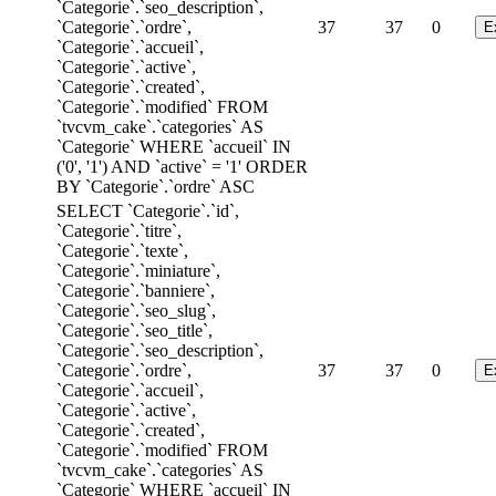
`Categorie`.`seo_description`,
`Categorie`.`ordre`,
37
37
0
`Categorie`.`accueil`,
`Categorie`.`active`,
`Categorie`.`created`,
`Categorie`.`modified` FROM
`tvcvm_cake`.`categories` AS
`Categorie` WHERE `accueil` IN
('0', '1') AND `active` = '1' ORDER
BY `Categorie`.`ordre` ASC
SELECT `Categorie`.`id`,
`Categorie`.`titre`,
`Categorie`.`texte`,
`Categorie`.`miniature`,
`Categorie`.`banniere`,
`Categorie`.`seo_slug`,
`Categorie`.`seo_title`,
`Categorie`.`seo_description`,
`Categorie`.`ordre`,
37
37
0
`Categorie`.`accueil`,
`Categorie`.`active`,
`Categorie`.`created`,
`Categorie`.`modified` FROM
`tvcvm_cake`.`categories` AS
`Categorie` WHERE `accueil` IN