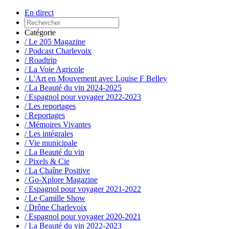
En direct
Catégorie
/ Le 205 Magazine
/ Podcast Charlevoix
/ Roadtrip
/ La Voie Agricole
/ L'Art en Mouvement avec Louise F Belley
/ La Beauté du vin 2024-2025
/ Espagnol pour voyager 2022-2023
/ Les reportages
/ Reportages
/ Mémoires Vivantes
/ Les intégrales
/ Vie municipale
/ La Beauté du vin
/ Pixels & Cie
/ La Chaîne Positive
/ Go-Xplore Magazine
/ Espagnol pour voyager 2021-2022
/ Le Camille Show
/ Drône Charlevoix
/ Espagnol pour voyager 2020-2021
/ La Beauté du vin 2022-2023