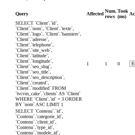
Num.
Took
Query
Affected
Ac
rows
(ms)
SELECT `Client`.`id`,
`Client`.`nom`, `Client`.`texte`,
`Client`.`logo`, `Client`.`banniere`,
`Client`.`adresse`,
`Client`.`telephone`,
`Client`.`site_web`,
`Client`.`latitude`,
`Client`.`longitude`,
1
1
0
`Client`.`seo_slug`,
`Client`.`seo_title`,
`Client`.`seo_description`,
`Client`.`created`,
`Client`.`modified` FROM
`tvcvm_cake`.`clients` AS `Client`
WHERE `Client`.`id` = 3 ORDER
BY `nom` ASC LIMIT 1
SELECT `Contenu`.`id`,
`Contenu`.`categorie_id`,
`Contenu`.`client_id`,
`Contenu`.`type_id`,
`Contenu`.`modele_id`,