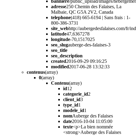
banniere
/public_upload/images/hebergement
adresse
250 Chemin des Falaises, La
Malbaie, QC G5A 2V2, Canada
telephone
(418) 665-6194 | Sans frais : 1-
800-386-3731
site_web
http://aubergedesfalaises.com/fr/in
latitude
47,6367278
longitude
-70,1517025
seo_slug
auberge-des-falaises-3
seo_title
seo_description
created
2016-09-29 09:16:25
modified
2017-06-28 13:32:33
contenus
(array)
0
(array)
Contenu
(array)
id
12
categorie_id
2
client_id
3
type_id
1
modele_id
1
nom
Auberge des Falaises
date
2016-10-04 11:05:00
texte
<p>La bien nommée
<strong>Auberge des Falaises