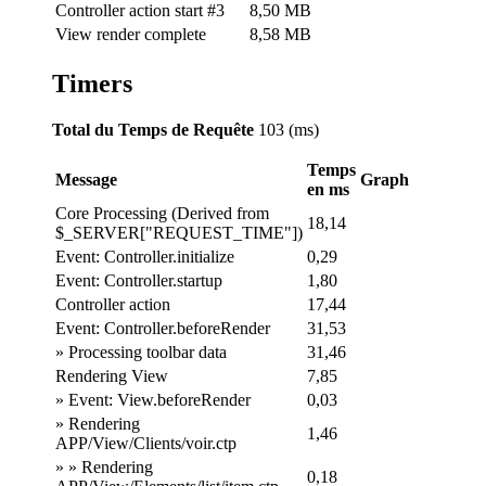
Controller action start #3
8,50 MB
View render complete
8,58 MB
Timers
Total du Temps de Requête
103 (ms)
Temps
Message
Graph
en ms
Core Processing (Derived from
18,14
$_SERVER["REQUEST_TIME"])
Event: Controller.initialize
0,29
Event: Controller.startup
1,80
Controller action
17,44
Event: Controller.beforeRender
31,53
» Processing toolbar data
31,46
Rendering View
7,85
» Event: View.beforeRender
0,03
» Rendering
1,46
APP/View/Clients/voir.ctp
» » Rendering
0,18