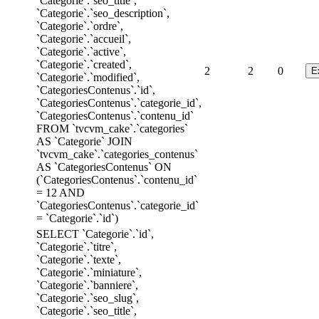
`Categorie`.`seo_title`,
`Categorie`.`seo_description`,
`Categorie`.`ordre`,
`Categorie`.`accueil`,
`Categorie`.`active`,
`Categorie`.`created`,
2
2
0
`Categorie`.`modified`,
`CategoriesContenus`.`id`,
`CategoriesContenus`.`categorie_id`,
`CategoriesContenus`.`contenu_id`
FROM `tvcvm_cake`.`categories`
AS `Categorie` JOIN
`tvcvm_cake`.`categories_contenus`
AS `CategoriesContenus` ON
(`CategoriesContenus`.`contenu_id`
= 12 AND
`CategoriesContenus`.`categorie_id`
= `Categorie`.`id`)
SELECT `Categorie`.`id`,
`Categorie`.`titre`,
`Categorie`.`texte`,
`Categorie`.`miniature`,
`Categorie`.`banniere`,
`Categorie`.`seo_slug`,
`Categorie`.`seo_title`,