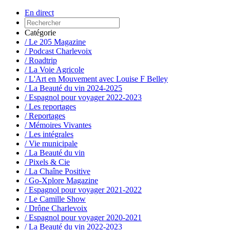
En direct
Catégorie
/ Le 205 Magazine
/ Podcast Charlevoix
/ Roadtrip
/ La Voie Agricole
/ L'Art en Mouvement avec Louise F Belley
/ La Beauté du vin 2024-2025
/ Espagnol pour voyager 2022-2023
/ Les reportages
/ Reportages
/ Mémoires Vivantes
/ Les intégrales
/ Vie municipale
/ La Beauté du vin
/ Pixels & Cie
/ La Chaîne Positive
/ Go-Xplore Magazine
/ Espagnol pour voyager 2021-2022
/ Le Camille Show
/ Drône Charlevoix
/ Espagnol pour voyager 2020-2021
/ La Beauté du vin 2022-2023