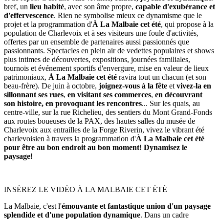
bref, un
lieu habité
, avec son âme propre,
capable d'exubérance et
d'effervescence
. Rien ne symbolise mieux ce dynamisme que le
projet et la programmation d'
À La Malbaie cet été
, qui propose à la
population de Charlevoix et à ses visiteurs une foule d'activités,
offertes par un ensemble de partenaires aussi passionnés que
passionnants. Spectacles en plein air de vedettes populaires et shows
plus intimes de découvertes, expositions, journées familiales,
tournois et événement sportifs d'envergure, mise en valeur de lieux
patrimoniaux,
À La Malbaie cet été
ravira tout un chacun (et son
beau-frère). De juin à octobre,
joignez-vous à la fête
et
vivez-la en
sillonnant ses rues
,
en visitant ses commerces
,
en découvrant
son histoire, en provoquant les rencontres
... Sur les quais, au
centre-ville, sur la rue Richelieu, des sentiers du Mont Grand-Fonds
aux routes boueuses de la PAX, des hautes salles du musée de
Charlevoix aux entrailles de la Forge Riverin, vivez le vibrant été
charlevoisien à travers la programmation d'
À La Malbaie cet été
pour être au bon endroit au bon moment
!
Dynamisez le
paysage!
INSÉREZ LE VIDÉO À LA MALBAIE CET ÉTÉ
La Malbaie, c'est l'
émouvante et fantastique union d'un paysage
splendide et d'une population dynamique
. Dans un cadre