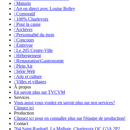
/ Maturin
/ Art en direct avec Louise Belley
/ Corporatif
/ 100% Charlevoix
/ Pour la cause
/ Archives
/ Personnalité du mois
/ Concours
/ Entrevue
/ Le 205 Centre-Ville
/ Hébergement
/ Restauration\Gastronomie
/ Plein Air
/ Série Web
/ Arts et culture
/ Villes et villages
À propos
En savoir plus sur TVCVM
Services
Vous aussi vous voulez en savoir plus sur nos services?
Cliquez ici
Production
Cliquez ici pour en connaître plus sur l'équipe de production!
Contact
764 Saint-Raphaël, La Malbaie, Charlevoix QC G5A 2P2