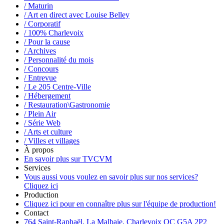
/ Maturin
/ Art en direct avec Louise Belley
/ Corporatif
/ 100% Charlevoix
/ Pour la cause
/ Archives
/ Personnalité du mois
/ Concours
/ Entrevue
/ Le 205 Centre-Ville
/ Hébergement
/ Restauration\Gastronomie
/ Plein Air
/ Série Web
/ Arts et culture
/ Villes et villages
À propos
En savoir plus sur TVCVM
Services
Vous aussi vous voulez en savoir plus sur nos services?
Cliquez ici
Production
Cliquez ici pour en connaître plus sur l'équipe de production!
Contact
764 Saint-Raphaël, La Malbaie, Charlevoix QC G5A 2P2