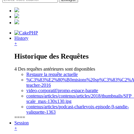
History
+
Historique des Requêtes
4 Des requêtes antérieures sont disponibles
Restaure la requête actuelle
%C3%83%E2%80%B0misions%20sp%C3%83%C2%A9ci
teacher-2016
video-corporatif/promo-espace-baratte
contenus/articles/contenus/articles/2018/thumbnails/SFP
scale_max-130x130.jpg
contenus/articles/podcast-charlevoix-episode-9-sandie-
valiquette-1363
====
Session
+