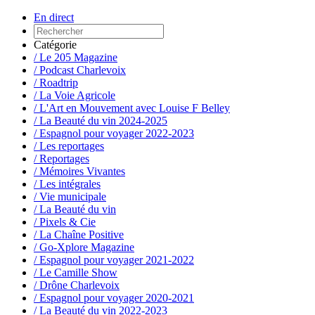
En direct
Catégorie
/ Le 205 Magazine
/ Podcast Charlevoix
/ Roadtrip
/ La Voie Agricole
/ L'Art en Mouvement avec Louise F Belley
/ La Beauté du vin 2024-2025
/ Espagnol pour voyager 2022-2023
/ Les reportages
/ Reportages
/ Mémoires Vivantes
/ Les intégrales
/ Vie municipale
/ La Beauté du vin
/ Pixels & Cie
/ La Chaîne Positive
/ Go-Xplore Magazine
/ Espagnol pour voyager 2021-2022
/ Le Camille Show
/ Drône Charlevoix
/ Espagnol pour voyager 2020-2021
/ La Beauté du vin 2022-2023