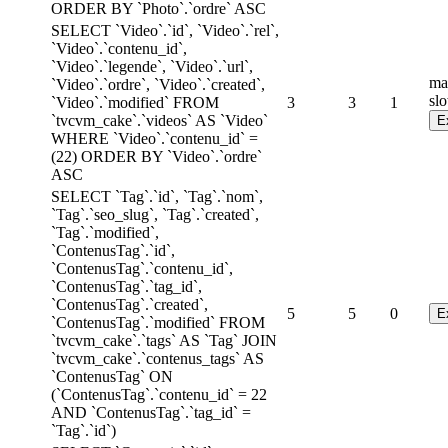
ORDER BY `Photo`.`ordre` ASC
SELECT `Video`.`id`, `Video`.`rel`,
`Video`.`contenu_id`,
`Video`.`legende`, `Video`.`url`,
ma
`Video`.`ordre`, `Video`.`created`,
sl
`Video`.`modified` FROM
3
3
1
`tvcvm_cake`.`videos` AS `Video`
WHERE `Video`.`contenu_id` =
(22) ORDER BY `Video`.`ordre`
ASC
SELECT `Tag`.`id`, `Tag`.`nom`,
`Tag`.`seo_slug`, `Tag`.`created`,
`Tag`.`modified`,
`ContenusTag`.`id`,
`ContenusTag`.`contenu_id`,
`ContenusTag`.`tag_id`,
`ContenusTag`.`created`,
5
5
0
`ContenusTag`.`modified` FROM
`tvcvm_cake`.`tags` AS `Tag` JOIN
`tvcvm_cake`.`contenus_tags` AS
`ContenusTag` ON
(`ContenusTag`.`contenu_id` = 22
AND `ContenusTag`.`tag_id` =
`Tag`.`id`)