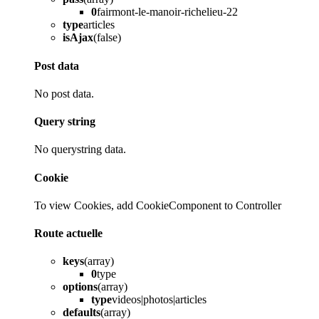
0
fairmont-le-manoir-richelieu-22
type
articles
isAjax
(false)
Post data
No post data.
Query string
No querystring data.
Cookie
To view Cookies, add CookieComponent to Controller
Route actuelle
keys
(array)
0
type
options
(array)
type
videos|photos|articles
defaults
(array)