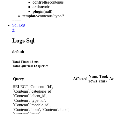
controller
contenus
action
voir
plugin
(null)
template
/contenus/:type/*
====
Sql Log
+
Logs Sql
default
Total Time: 16 ms
Total Queries: 12 queries
Num.
Took
Query
Affected
Ac
rows
(ms)
SELECT `Contenu`.`id`,
`Contenu`.`categorie_id`,
`Contenu`.`client_id`,
`Contenu`.`type_id`,
`Contenu`.`modele_id`,
`Contenu`.`nom`, `Contenu`.`date`,