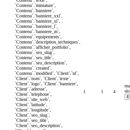
`Contenu`.`texte`,
`Contenu`.`miniature`,
`Contenu`.`banniere`,
`Contenu`.`banniere_xxl`,
`Contenu`.`banniere_xl`,
`Contenu`.`banniere_l`,
`Contenu`.`banniere_m`,
`Contenu`.`equipements`,
`Contenu`.`description_techniques`,
`Contenu`.`afficher_portfolio`,
`Contenu`.`seo_slug`,
`Contenu`.`seo_title`,
`Contenu`.`seo_description`,
`Contenu`.`created`,
`Contenu`.`modified`, `Client`.`id`,
`Client`.`nom`, `Client`.`texte`,
`Client`.`logo`, `Client`.`banniere`,
ma
`Client`.`adresse`,
sl
1
1
4
`Client`.`telephone`,
`Client`.`site_web`,
`Client`.`latitude`,
`Client`.`longitude`,
`Client`.`seo_slug`,
`Client`.`seo_title`,
`Client`.`seo_description`,