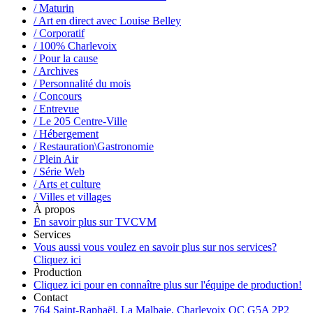
/ Maturin
/ Art en direct avec Louise Belley
/ Corporatif
/ 100% Charlevoix
/ Pour la cause
/ Archives
/ Personnalité du mois
/ Concours
/ Entrevue
/ Le 205 Centre-Ville
/ Hébergement
/ Restauration\Gastronomie
/ Plein Air
/ Série Web
/ Arts et culture
/ Villes et villages
À propos
En savoir plus sur TVCVM
Services
Vous aussi vous voulez en savoir plus sur nos services?
Cliquez ici
Production
Cliquez ici pour en connaître plus sur l'équipe de production!
Contact
764 Saint-Raphaël, La Malbaie, Charlevoix QC G5A 2P2