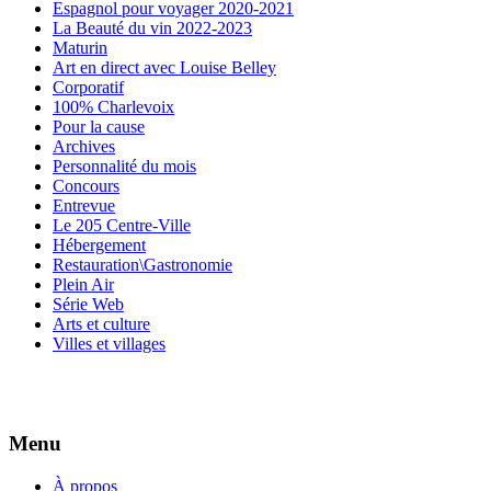
Espagnol pour voyager 2020-2021
La Beauté du vin 2022-2023
Maturin
Art en direct avec Louise Belley
Corporatif
100% Charlevoix
Pour la cause
Archives
Personnalité du mois
Concours
Entrevue
Le 205 Centre-Ville
Hébergement
Restauration\Gastronomie
Plein Air
Série Web
Arts et culture
Villes et villages
Menu
À propos