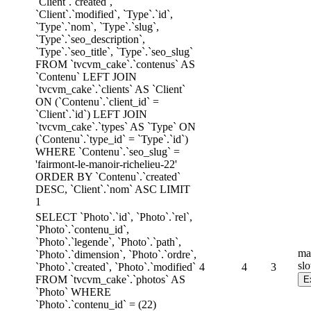
`Client`.`created`,
`Client`.`modified`, `Type`.`id`,
`Type`.`nom`, `Type`.`slug`,
`Type`.`seo_description`,
`Type`.`seo_title`, `Type`.`seo_slug`
FROM `tvcvm_cake`.`contenus` AS
`Contenu` LEFT JOIN
`tvcvm_cake`.`clients` AS `Client`
ON (`Contenu`.`client_id` =
`Client`.`id`) LEFT JOIN
`tvcvm_cake`.`types` AS `Type` ON
(`Contenu`.`type_id` = `Type`.`id`)
WHERE `Contenu`.`seo_slug` =
'fairmont-le-manoir-richelieu-22'
ORDER BY `Contenu`.`created`
DESC, `Client`.`nom` ASC LIMIT
1
SELECT `Photo`.`id`, `Photo`.`rel`,
`Photo`.`contenu_id`,
`Photo`.`legende`, `Photo`.`path`,
ma
`Photo`.`dimension`, `Photo`.`ordre`,
sl
`Photo`.`created`, `Photo`.`modified`
4
4
3
FROM `tvcvm_cake`.`photos` AS
`Photo` WHERE
`Photo`.`contenu_id` = (22)