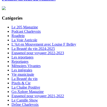
Catégories
Le 205 Magazine
Podcast Charlevoix
Roadtrip
La Voie Agricole
L'Art en Mouvement avec Louise F Belley
La Beauté du vin 2024-2025
Espagnol pour voyager 2022-2023
Les reportages
Reportages
Mémoires Vivantes
Les intégrales
Vie municipale
La Beauté du vin
Pixels & Cie
La Chaîne Positive
Go-Xplore Magazine
Espagnol pour voyager 2021-2022
Le Camille Show
Drône Charlevoix