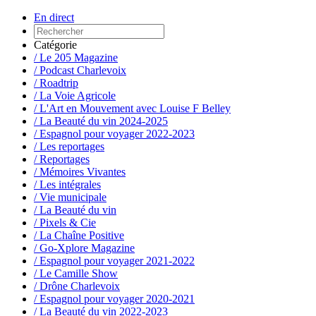
En direct
Catégorie
/ Le 205 Magazine
/ Podcast Charlevoix
/ Roadtrip
/ La Voie Agricole
/ L'Art en Mouvement avec Louise F Belley
/ La Beauté du vin 2024-2025
/ Espagnol pour voyager 2022-2023
/ Les reportages
/ Reportages
/ Mémoires Vivantes
/ Les intégrales
/ Vie municipale
/ La Beauté du vin
/ Pixels & Cie
/ La Chaîne Positive
/ Go-Xplore Magazine
/ Espagnol pour voyager 2021-2022
/ Le Camille Show
/ Drône Charlevoix
/ Espagnol pour voyager 2020-2021
/ La Beauté du vin 2022-2023