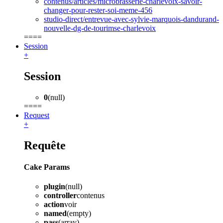
contenus/articles/microbrasserie-charlevoix-savoir-
changer-pour-rester-soi-meme-456
studio-direct/entrevue-avec-sylvie-marquois-dandurand-
nouvelle-dg-de-tourimse-charlevoix
====
Session
+
Session
0
(null)
====
Request
+
Requête
Cake Params
plugin
(null)
controller
contenus
action
voir
named
(empty)
pass
(array)