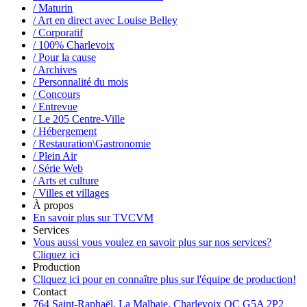
/ Maturin
/ Art en direct avec Louise Belley
/ Corporatif
/ 100% Charlevoix
/ Pour la cause
/ Archives
/ Personnalité du mois
/ Concours
/ Entrevue
/ Le 205 Centre-Ville
/ Hébergement
/ Restauration\Gastronomie
/ Plein Air
/ Série Web
/ Arts et culture
/ Villes et villages
À propos
En savoir plus sur TVCVM
Services
Vous aussi vous voulez en savoir plus sur nos services?
Cliquez ici
Production
Cliquez ici pour en connaître plus sur l'équipe de production!
Contact
764 Saint-Raphaël, La Malbaie, Charlevoix QC G5A 2P2