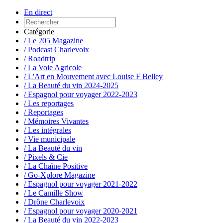
En direct
Catégorie
/ Le 205 Magazine
/ Podcast Charlevoix
/ Roadtrip
/ La Voie Agricole
/ L'Art en Mouvement avec Louise F Belley
/ La Beauté du vin 2024-2025
/ Espagnol pour voyager 2022-2023
/ Les reportages
/ Reportages
/ Mémoires Vivantes
/ Les intégrales
/ Vie municipale
/ La Beauté du vin
/ Pixels & Cie
/ La Chaîne Positive
/ Go-Xplore Magazine
/ Espagnol pour voyager 2021-2022
/ Le Camille Show
/ Drône Charlevoix
/ Espagnol pour voyager 2020-2021
/ La Beauté du vin 2022-2023