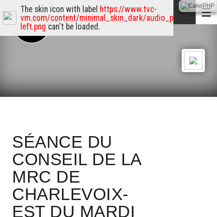
The skin icon with label
https://www.tvc-
vm.com/content/minimal_skin_dark/audio_player_skin/p
left.png
can't be loaded.
SÉANCE DU
CONSEIL DE LA
MRC DE
CHARLEVOIX-
EST DU MARDI