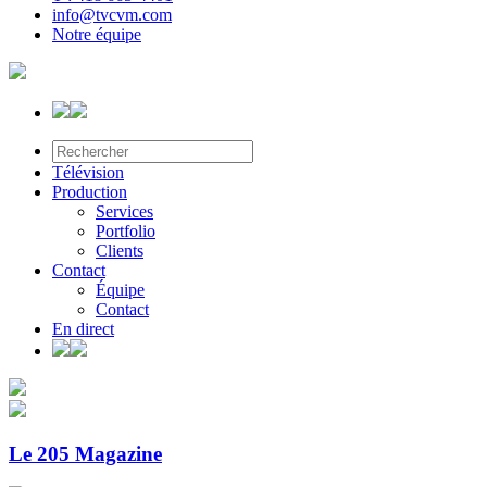
info@tvcvm.com
Notre équipe
Télévision
Production
Services
Portfolio
Clients
Contact
Équipe
Contact
En direct
Le 205 Magazine