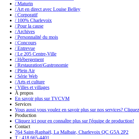
/ Maturin
/ Art en direct avec Louise Belley
/ Corporatif
/ 100% Charlevoix
/ Pour la cause
/ Archives
/ Personnalité du mois
/ Concours
/ Entrevue
/ Le 205 Centre-Ville
/ Hébergement
/ Restauration\Gastronomie
/ Plein Air
/ Série Web
/ Arts et culture
/ Villes et villages
À propos
En savoir plus sur TVCVM
Services
Vous aussi vous voulez en savoir plus sur nos services? Cliquez
Production
Cliquez ici pour en connaître plus sur l'équipe de production!
Contact
764 Saint-Raphaël, La Malbaie, Charlevoix QC G5A 2P2
T : 418 665-4401