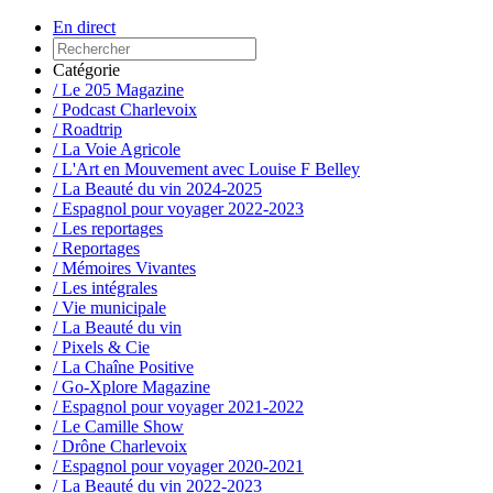
En direct
Catégorie
/ Le 205 Magazine
/ Podcast Charlevoix
/ Roadtrip
/ La Voie Agricole
/ L'Art en Mouvement avec Louise F Belley
/ La Beauté du vin 2024-2025
/ Espagnol pour voyager 2022-2023
/ Les reportages
/ Reportages
/ Mémoires Vivantes
/ Les intégrales
/ Vie municipale
/ La Beauté du vin
/ Pixels & Cie
/ La Chaîne Positive
/ Go-Xplore Magazine
/ Espagnol pour voyager 2021-2022
/ Le Camille Show
/ Drône Charlevoix
/ Espagnol pour voyager 2020-2021
/ La Beauté du vin 2022-2023