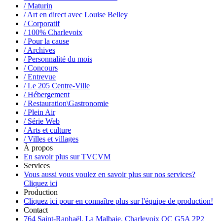
/ Maturin
/ Art en direct avec Louise Belley
/ Corporatif
/ 100% Charlevoix
/ Pour la cause
/ Archives
/ Personnalité du mois
/ Concours
/ Entrevue
/ Le 205 Centre-Ville
/ Hébergement
/ Restauration\Gastronomie
/ Plein Air
/ Série Web
/ Arts et culture
/ Villes et villages
À propos
En savoir plus sur TVCVM
Services
Vous aussi vous voulez en savoir plus sur nos services?
Cliquez ici
Production
Cliquez ici pour en connaître plus sur l'équipe de production!
Contact
764 Saint-Raphaël, La Malbaie, Charlevoix QC G5A 2P2